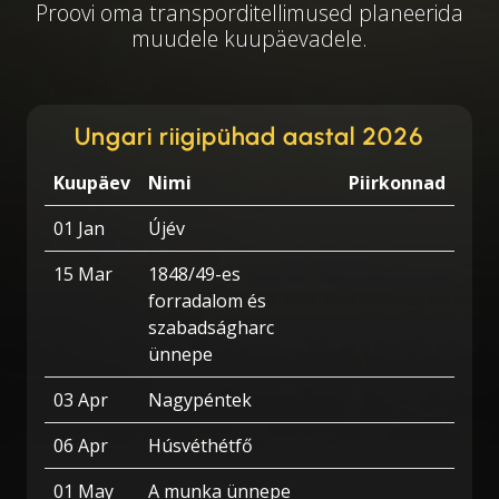
Proovi oma transporditellimused planeerida
muudele kuupäevadele.
Ungari riigipühad aastal 2026
Kuupäev
Nimi
Piirkonnad
01 Jan
Újév
15 Mar
1848/49-es
forradalom és
szabadságharc
ünnepe
03 Apr
Nagypéntek
06 Apr
Húsvéthétfő
01 May
A munka ünnepe