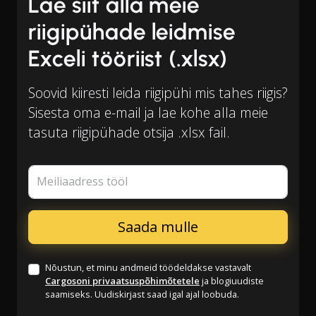
Lae siit alla meie
riigipühade leidmise
Exceli tööriist (.xlsx)
Soovid kiiresti leida riigipühi mis tahes riigis?
Sisesta oma e-mail ja lae kohe alla meie
tasuta riigipühade otsija .xlsx fail.
Meiliaadress tööl
Nõustun, et minu andmeid töödeldakse vastavalt
Cargosoni privaatsuspõhimõtetele
ja blogiuudiste
saamiseks. Uudiskirjast saad igal ajal loobuda.