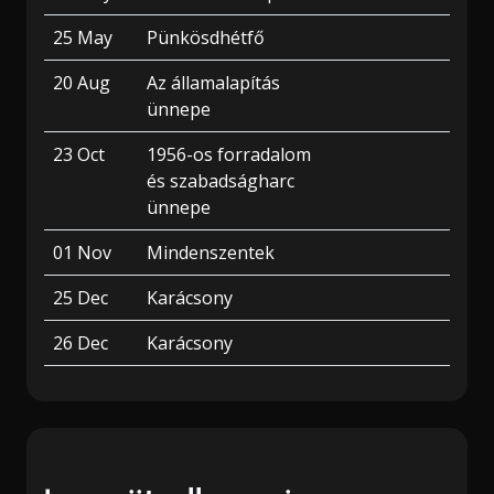
25 May
Pünkösdhétfő
20 Aug
Az államalapítás
ünnepe
23 Oct
1956-os forradalom
és szabadságharc
ünnepe
01 Nov
Mindenszentek
25 Dec
Karácsony
26 Dec
Karácsony