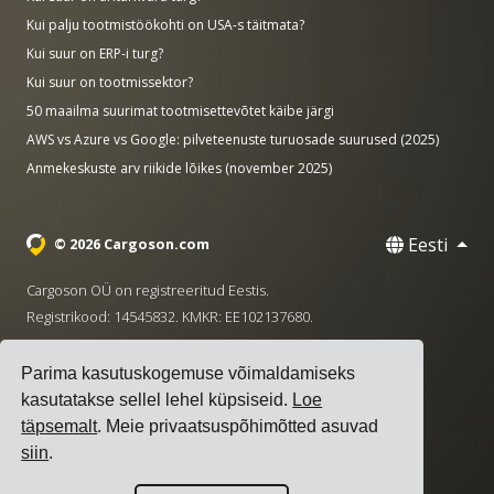
Kui palju tootmistöökohti on USA-s täitmata?
Kui suur on ERP-i turg?
Kui suur on tootmissektor?
50 maailma suurimat tootmisettevõtet käibe järgi
AWS vs Azure vs Google: pilveteenuste turuosade suurused (2025)
Anmekeskuste arv riikide lõikes (november 2025)
Eesti
© 2026 Cargoson.com
Cargoson OÜ on registreeritud Eestis.
Registrikood: 14545832. KMKR: EE102137680.
Peakontor: Pärnu mnt. 141, 11314 Tallinn, Eesti
Parima kasutuskogemuse võimaldamiseks
·
+372 5555 0028
hello@cargoson.com
kasutatakse sellel lehel küpsiseid.
Loe
täpsemalt
. Meie privaatsuspõhimõtted asuvad
Teenuse tingimused
|
Privaatsuseeskirjad
|
Küpsiste
siin
.
poliitika