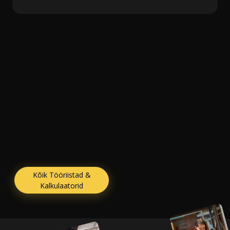
Kõik Tööriistad &
Kalkulaatorid