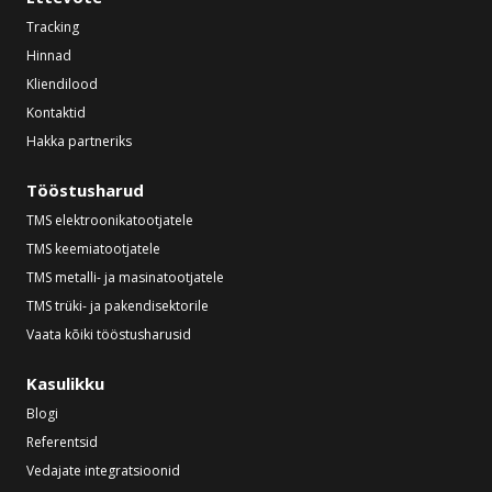
Tracking
Hinnad
Kliendilood
Kontaktid
Hakka partneriks
Tööstusharud
TMS elektroonikatootjatele
TMS keemiatootjatele
TMS metalli- ja masinatootjatele
TMS trüki- ja pakendisektorile
Vaata kõiki tööstusharusid
Kasulikku
Blogi
Referentsid
Vedajate integratsioonid