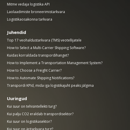
Mitme vedaja logistika API
Laolaadimiste broneerimistarkvara
Logistikaosakonna tarkvara
Juhendid
Top 17 veohaldustarkvara (TMS) veotellijatele
How to Select a Multi-Carrier Shipping Software?
Kuidas korraldada transpordihanget?
How to Implement a Transportation Management System?
How to Choose a Freight Carrier?
How to Automate Shipping Notifications?
Transpordi KPId, mida iga logistikajuht peaks jälgima
Uuringud
Kui suur on tehisintellekti turg?
Kui palju CO2 eraldab transpordisektor?
Kui suur on logistikasektor?
Kui suur on äritarkvara turg?