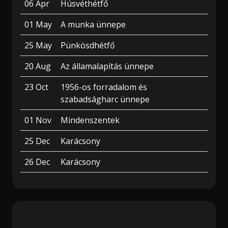
06 Apr
Húsvéthétfő
01 May
A munka ünnepe
25 May
Pünkösdhétfő
20 Aug
Az államalapítás ünnepe
23 Oct
1956-os forradalom és
szabadságharc ünnepe
01 Nov
Mindenszentek
25 Dec
Karácsony
26 Dec
Karácsony