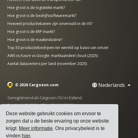
Hoe groot is de logistieke markt?
Hoe groot is de bedrijfssoftwaremarkt?
Hoeveel productiebanen zijn onvervuld in de VS?
Hoe groot is de ERP-markt?
Hoe groot is de maakindustrie?
Top 50 productiebedrijven ter wereld op basis van omzet
AWS vs Azure vs Google: marktaandeel cloud (2025)
Aantal datacenters per land (november 2025)
Nederlands
© 2026 Cargoson.com
Geregistreerd als Cargoson OÜ in Estland.
Reg Nr: 14545832. BTW: EE102137680.
Deze website gebruikt cookies om ervoor te
Hoofdkantoor: Pärnu mnt. 141, 11314 Tallinn, Estland
zorgen dat u de beste ervaring op onze website
·
+372 5555 0028
hello@cargoson.com
krijgt.
Meer informatie
. Ons privacybeleid is te
vinden
hier
.