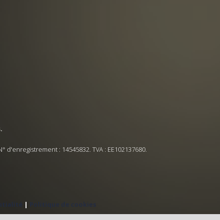
.
N° d'enregistrement : 14545832. TVA : EE102137680.
tialité
|
Politique de cookies