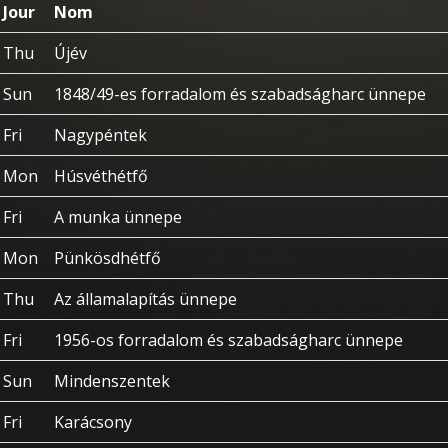
Jour
Nom
Thu
Újév
Sun
1848/49-es forradalom és szabadságharc ünnepe
Fri
Nagypéntek
Mon
Húsvéthétfő
Fri
A munka ünnepe
Mon
Pünkösdhétfő
Thu
Az államalapítás ünnepe
Fri
1956-os forradalom és szabadságharc ünnepe
Sun
Mindenszentek
Fri
Karácsony