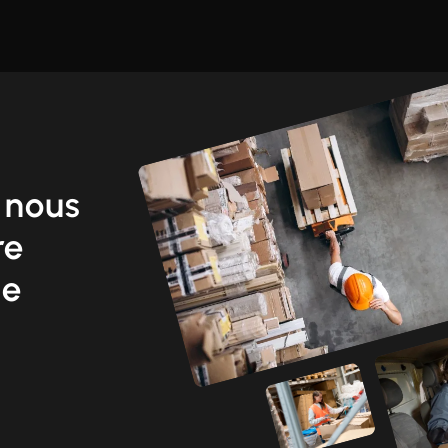
 nous
re
ne