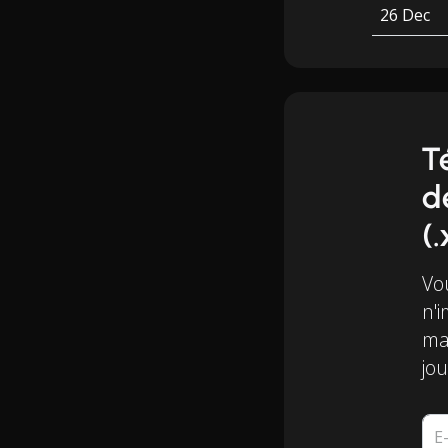
26 Dec
T
d
(.
Vo
n'i
mai
jou
E