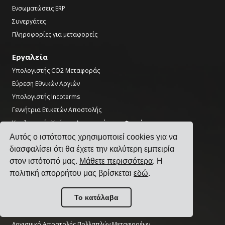
Ενσωματώσεις ERP
Συνεργάτες
Πληροφορίες για μεταφορείς
Εργαλεία
Υπολογιστής CO2 Μεταφοράς
Εύρεση Εθνικών Αργιών
Υπολογιστής Incoterms
Γεννήτρια Ετικετών Αποστολής
Υπολογιστής Χρόνου Διαμετακόμισης Φορτίου
Αυτός ο ιστότοπος χρησιμοποιεί cookies για να
Προϊόν
διασφαλίσει ότι θα έχετε την καλύτερη εμπειρία
Λογισμικό Διαχείρισης Μεταφορών
στον ιστότοπό μας.
Μάθετε περισσότερα
. Η
Λογισμικό Διαχείρισης Τιμών Μεταφοράς
πολιτική απορρήτου μας βρίσκεται
εδώ
.
Λογισμικό Διαχείρισης Πρόσθετων Χρεώσεων Μεταφοράς
Το κατάλαβα
Λογισμικό Ενσωμάτωσης Μεταφορέων
Λογισμικό Διαχείρισης Μεταφορών
Λογισμικό Αποστολής Πολλαπλών Μεταφορέων