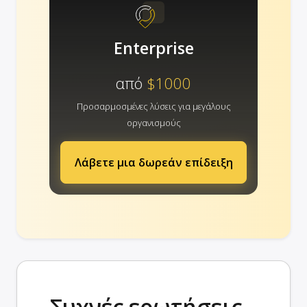
Enterprise
από
$1000
Προσαρμοσμένες λύσεις για μεγάλους
οργανισμούς
Λάβετε μια δωρεάν επίδειξη
Συχνές ερωτήσεις