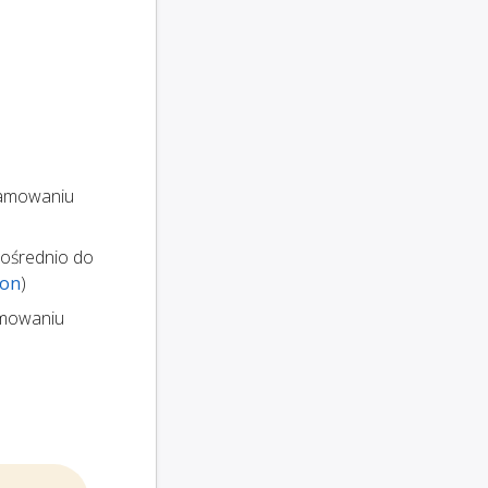
gramowaniu
pośrednio do
son
)
amowaniu