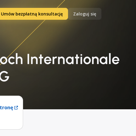
Umów bezpłatną konsultację
Zaloguj się
och Internationale
KG
tronę