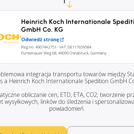
Heinrich Koch Internationale Spedit
GmbH Co. KG
Odwiedź stronę
Reg no: 49074A2751
· VAT: DE117659584
Fürstenauer Weg 68, 49090 Osnabrück, Germany
blemowa integracja transportu towarów między S
s a Heinrich Koch Internationale Spedition GmbH Co
tyczne obliczanie cen, ETD, ETA, CO2; tworzenie prz
et wysyłkowych, linków do śledzenia i spersonalizo
powiadomień.