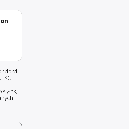
ion
tandard
. KG.
esyłek,
wanych