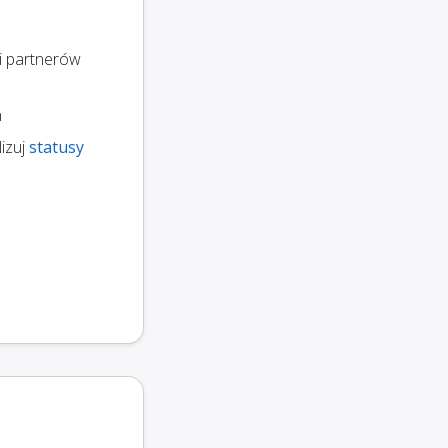
i partnerów
n
izuj
statusy