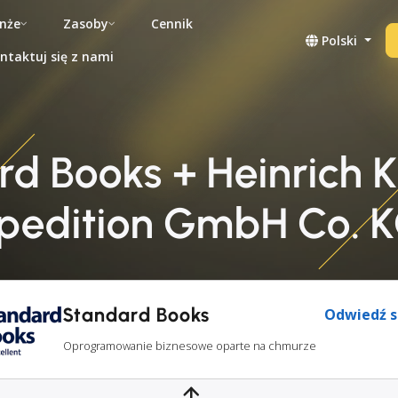
nże
Zasoby
Cennik
Polski
ntaktuj się z nami
rd Books + Heinrich K
pedition GmbH Co. 
Standard Books
Odwiedź s
Oprogramowanie biznesowe oparte na chmurze