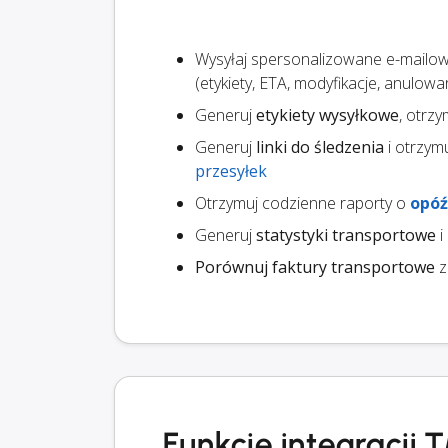
Wysyłaj spersonalizowane e-mailo
(etykiety, ETA, modyfikacje, anulow
Generuj
etykiety wysyłkowe
, otrz
Generuj
linki do śledzenia
i otrzym
przesyłek
Otrzymuj codzienne raporty o
opóź
Generuj
statystyki transportowe
i
Porównuj faktury transportowe
z
Funkcje integracji