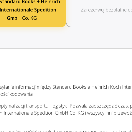
 Standard Books + Heinrich
Internationale Spedition
Zarezerwuj bezpłatne 
GmbH Co. KG
łanie informacji między Standard Books a Heinrich Koch Inter
ości kodowania.
tymalizacji transportu i logistyki. Pozwala zaoszczędzić czas, p
ch Internationale Spedition GmbH Co. KG i wszyscy inni przewoź
ooks, możesz pójść o krok dalej: pominąć ręczne kroki i zautom