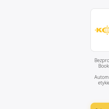
Bezpro
Book
Automa
etyki