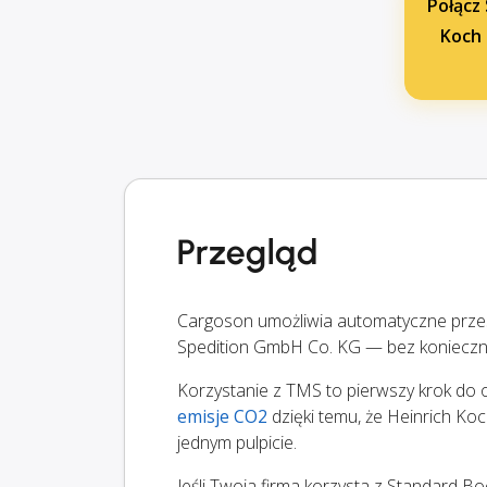
Połącz
Koch 
Przegląd
Cargoson umożliwia automatyczne przesy
Spedition GmbH Co. KG — bez konieczn
Korzystanie z TMS to pierwszy krok do op
emisje CO2
dzięki temu, że Heinrich Ko
jednym pulpicie.
Jeśli Twoja firma korzysta z Standard B