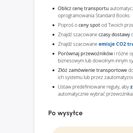
Oblicz cenę transportu
automatycz
oprogramowania Standard Books
Poproś o
ceny spot
od Twoich prz
Znajdź szacowane
czasy dostawy
d
Znajdź szacowane
emisje CO2 tr
Porównaj przewoźników
i różne o
biznesowym lub dowolnym innym sys
Złóż zamówienie transportowe
do
ich systemu lub przez zautomatyzo
Ustaw predefiniowane reguły, aby
z
automatycznie wybrać przewoźnika
Po wysyłce