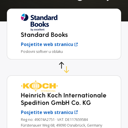
Standard Books
Posjetite web stranicu
Poslovni softver u oblaku
Heinrich Koch Internationale
Spedition GmbH Co. KG
Posjetite web stranicu
Reg no: 49074A2751
· VAT: DE117659584
Fürstenauer Weg 68, 49090 Osnabrück, Germany