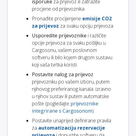
isporuke
za prijevoz ili zatražite
procjene od prijevoznika
Pronađite procijenjene
emisije CO2
za prijevoz
za svaku opciju prijevoza
Usporedite prijevoznike
i različite
opcije prijevoza za svaku pošiljku u
Cargosonu, vašem poslovnom
softveru ili bilo kojem drugom sustavu
koji vaša tvrtka koristi
Postavite nalog za prijevoz
prijevozniku po vašem izboru, putem
njihovog preferiranog kanala: izravno
u njihov sustav ili putem automatske
pošte (pogledajte
prijevoznike
integrirane s Cargosonom
)
Postavite unaprijed definirane pravila
za
automatizaciju rezervacije
prijevoza
i dopustite softveru da