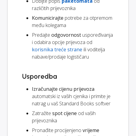
Dobijte popis
paketomata
od
različitih prijevoznika
Komunicirajte
potrebe za otpremom
među kolegama
Predajte
odgovornost
uspoređivanja
i odabira opcije prijevoza od
korisnika treće strane
ili voditelja
nabave/prodaje logističaru
Usporedba
Izračunajte cijenu prijevoza
automatski iz vaših cjenika i primite je
natrag u vaš Standard Books softver
Zatražite
spot cijene
od vaših
prijevoznika
Pronađite procijenjeno
vrijeme