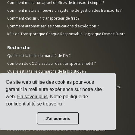
Comment mener un appel d'offres de transport simple ?
Comment mettre en œuvre un système de gestion des transports ?
Comment choisir un transporteur de fret ?
Comment automatiser les notifications d'expédition ?
KPIs de Transport que Chaque Responsable Logistique Devrait Suivre
Recherche
Quelle est la taille du marché de l'IA ?
Combien de CO2 le secteur des transports émet-il ?
Quelle est la taille du marché de la logistique ?
Quelle est la taille du marché des logiciels d'entreprise ?
Ce site web utilise des cookies pour vous
Combien d'emplois manufacturiers ne sont pas pourvus aux États-
garantir la meilleure expérience sur notre site
Unis ?
web.
En savoir plus
. Notre politique de
Quelle est la taille du marché ERP ?
confidentialité se trouve
ici
.
Quelle est la taille de l'industrie manufacturière ?
Top 50 des entreprises manufacturières mondiales par chiffre
J'ai compris
d'affaires
AWS vs Azure vs Google : Parts de marché du cloud (2025)