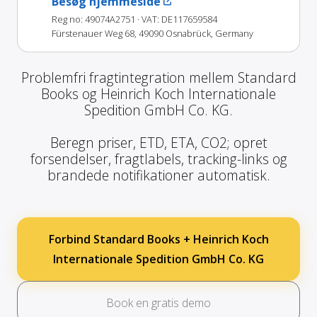
Besøg hjemmeside
Reg no: 49074A2751
· VAT: DE117659584
Fürstenauer Weg 68, 49090 Osnabrück, Germany
Problemfri fragtintegration mellem Standard
Books og Heinrich Koch Internationale
Spedition GmbH Co. KG.
Beregn priser, ETD, ETA, CO2; opret
forsendelser, fragtlabels, tracking-links og
brandede notifikationer automatisk.
Forbind Standard Books + Heinrich Koch
Internationale Spedition GmbH Co. KG
Book en gratis demo