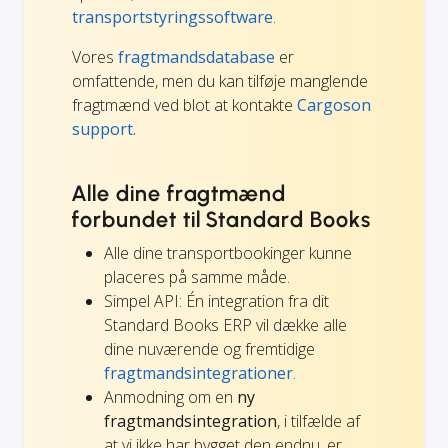
transportstyringssoftware
.
Vores
fragtmandsdatabase
er
omfattende, men du kan tilføje manglende
fragtmænd ved blot at kontakte
Cargoson
support.
Alle dine fragtmænd
forbundet til Standard Books
Alle dine transportbookinger kunne
placeres på samme måde.
Simpel API: Én integration fra dit
Standard Books ERP vil dække alle
dine nuværende og fremtidige
fragtmandsintegrationer
.
Anmodning om en
ny
fragtmandsintegration
, i tilfælde af
at vi ikke har bygget den endnu, er