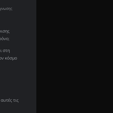
άγνωσης
ρισης
ρόνο;
ι στη
τον κόσμο
 αυτές τις