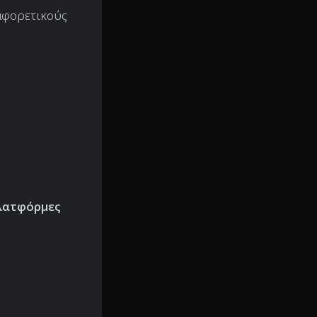
αφορετικούς
λατφόρμες