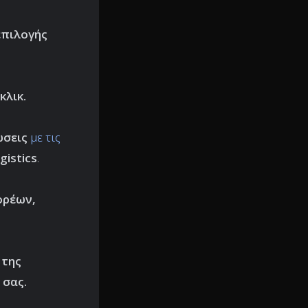
επιλογής
κλικ.
σεις
με τις
gistics
.
ορέων,
 της
 σας.