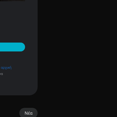
 αρχική
να
Νέα