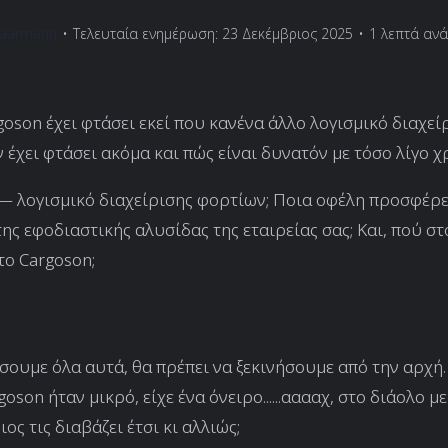
Vaarmann
•
Τελευταία ενημέρωση: 23 Δεκέμβριος 2025
•
1 λεπτά αν
rgoson έχει φτάσει εκεί που κανένα άλλο λογισμικό διαχεί
 έχει φτάσει ακόμα και πώς είναι δυνατόν με τόσο λίγο χ
 — λογισμικό διαχείρισης φορτίων; Ποια οφέλη προσφέρε
της εφοδιαστικής αλυσίδας της εταιρείας σας; Και, πού σ
το Cargoson;
ήσουμε όλα αυτά, θα πρέπει να ξεκινήσουμε από την αρχή.
oson ήταν μικρό, είχε ένα όνειρο......ααααχ, στο διάολο με
ιος τις διαβάζει έτσι κι αλλιώς;