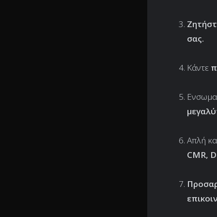
Ζητήστ
σας.
Κάντε
π
Ενσωμα
μεγαλύ
Απλή κ
CMR
, 
Προσαρ
επικοι