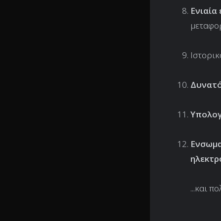
Ενιαία
μεταφορ
Ιστορι
Δυνατό
Υπολογ
Ενσωμ
ηλεκτρ
...και π