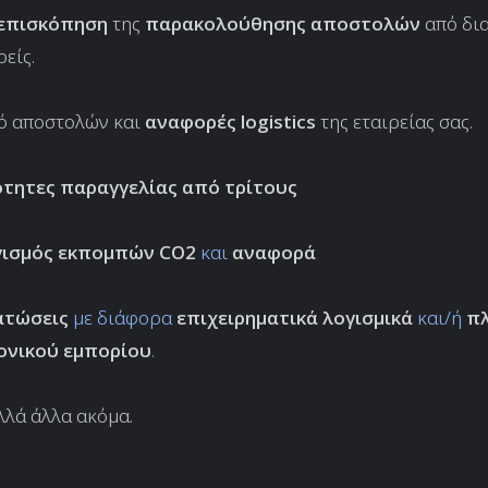
 επισκόπηση
της
παρακολούθησης αποστολών
από δι
είς.
κό αποστολών και
αναφορές logistics
της εταιρείας σας.
τητες παραγγελίας από τρίτους
ισμός εκπομπών CO2
και
αναφορά
ατώσεις
με διάφορα
επιχειρηματικά λογισμικά
και/ή
π
ονικού εμπορίου
.
ολλά άλλα ακόμα.