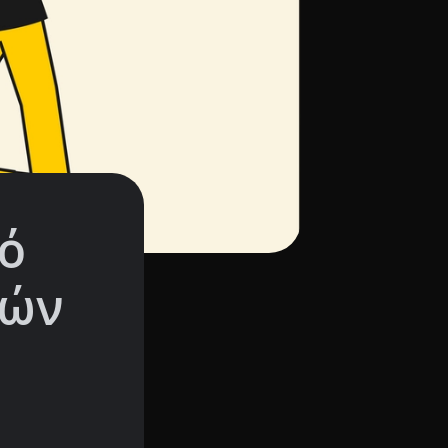
ό
ρών