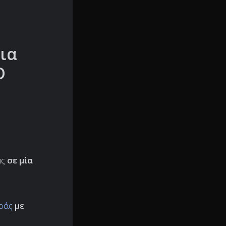
για
Ο
ας
σε μία
οράς
με