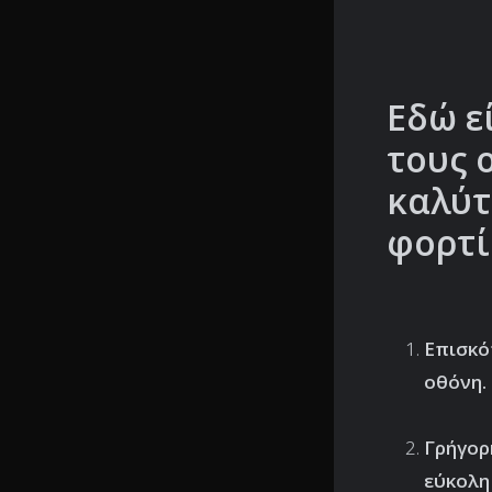
Εδώ ε
τους 
καλύτ
φορτί
Επισκ
οθόνη.
Γρήγορ
εύκολη