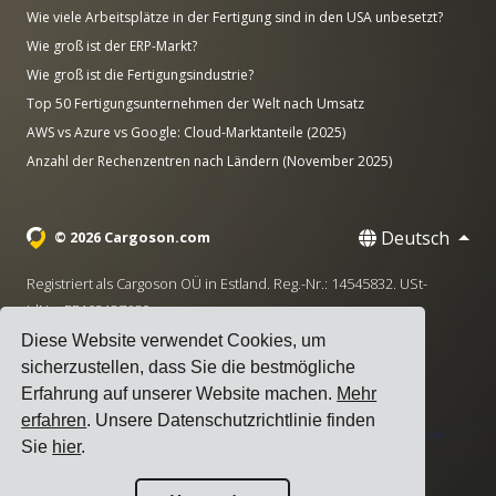
Wie viele Arbeitsplätze in der Fertigung sind in den USA unbesetzt?
Wie groß ist der ERP-Markt?
Wie groß ist die Fertigungsindustrie?
Top 50 Fertigungsunternehmen der Welt nach Umsatz
AWS vs Azure vs Google: Cloud-Marktanteile (2025)
Anzahl der Rechenzentren nach Ländern (November 2025)
Deutsch
© 2026 Cargoson.com
Registriert als Cargoson OÜ in Estland. Reg.-Nr.: 14545832. USt-
IdNr.: EE102137680.
Diese Website verwendet Cookies, um
Hauptsitz: Pärnu mnt. 141, 11314 Tallinn, Estland
sicherzustellen, dass Sie die bestmögliche
·
+372 5555 0028
hello@cargoson.com
Erfahrung auf unserer Website machen.
Mehr
erfahren
. Unsere Datenschutzrichtlinie finden
Nutzungsbedingungen
|
Datenschutzerklärung
|
Cookie-
Sie
hier
.
Richtlinie