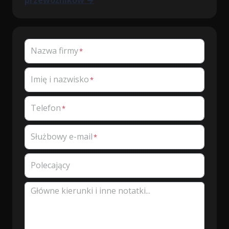
przewoźników →
Nazwa firmy
Imię i nazwisko
Telefon
Służbowy e-mail
Polecający
Główne kierunki i inne notatki...