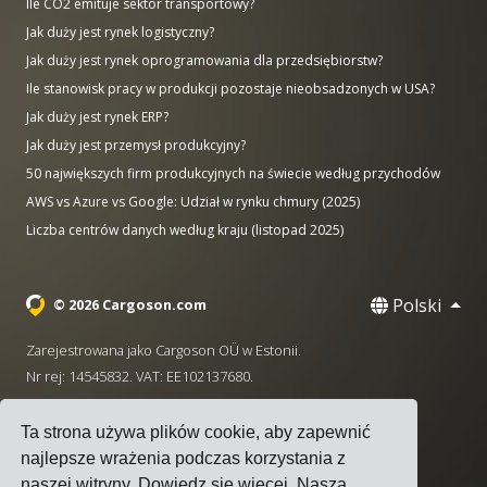
Ile CO2 emituje sektor transportowy?
Jak duży jest rynek logistyczny?
Jak duży jest rynek oprogramowania dla przedsiębiorstw?
Ile stanowisk pracy w produkcji pozostaje nieobsadzonych w USA?
Jak duży jest rynek ERP?
Jak duży jest przemysł produkcyjny?
50 największych firm produkcyjnych na świecie według przychodów
AWS vs Azure vs Google: Udział w rynku chmury (2025)
Liczba centrów danych według kraju (listopad 2025)
Polski
© 2026 Cargoson.com
Zarejestrowana jako Cargoson OÜ w Estonii.
Nr rej: 14545832. VAT: EE102137680.
Siedziba: Pärnu mnt. 141, 11314 Tallinn, Estonia
Ta strona używa plików cookie, aby zapewnić
·
+372 5555 0028
hello@cargoson.com
najlepsze wrażenia podczas korzystania z
naszej witryny.
Dowiedz się więcej
. Nasza