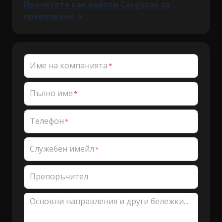
Прочетете как работи Cargoson за
превозвачи →
Име на компанията
Пълно име
Телефон
Служебен имейл
Препоръчител
Основни направления и други бележки...