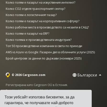
Колко голям е пазарът на изкуствения интелект?
Колко CO2 отделя транспортният сектор?
Колко голям е логистичният пазар?
Колко голям е пазарът на корпоративния софтуер?
Колко работни места в производството са незаети в САЩ?
Колко голям е пазарът на ERP?
Колко голяма е производствената индустрия?
Топ 50 производствени компании в света по приходи
AWS vs Azure vs Google: Пазарен дял в облачните услуги (2025)
Брой центрове за данни по държави (ноември 2025)
Български
© 2026 Cargoson.com
Регистрирана като Cargoson OÜ в Естония.
Рег. No: 14545832. ДДС: EE102137680.
Този уебсайт използва бисквитки, за да
Централа: Pärnu mnt. 141, 11314 Талин, Естония
гарантира, че получавате най-доброто
·
+372 5555 0028
hello@cargoson.com