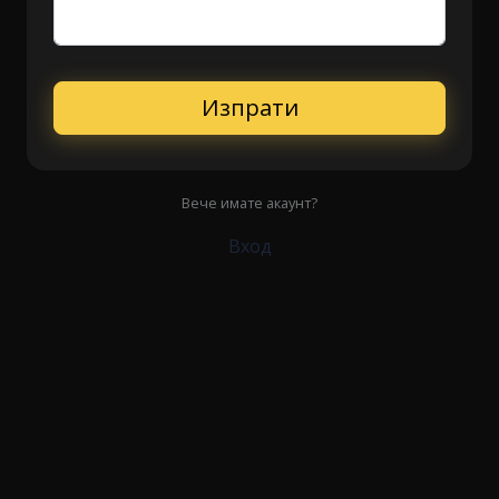
Изпрати
Вече имате акаунт?
Вход