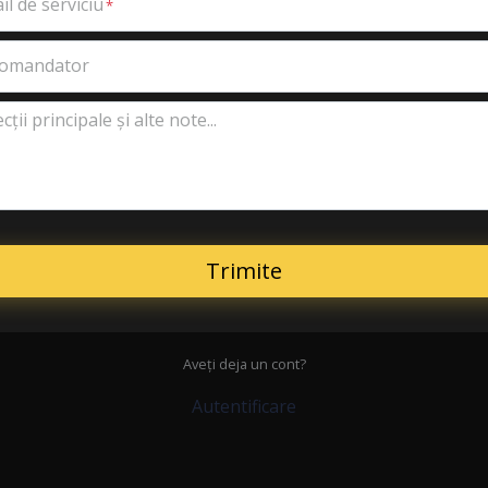
il de serviciu
omandator
cții principale și alte note...
Trimite
Aveți deja un cont?
Autentificare