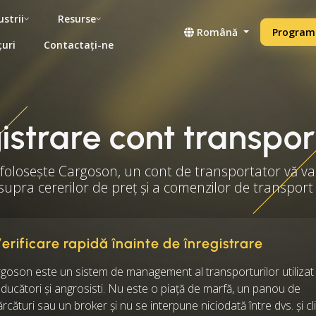
ustrii
Resurse
Română
Programe
țuri
Contactați-ne
istrare cont transpo
 folosește Cargoson, un cont de transportator vă va
pra cererilor de preț și a comenzilor de transport 
erificare rapidă înainte de înregistrare
goson este un sistem de management al transporturilor utilizat
ducători și angrosisti. Nu este o piață de marfă, un panou de
ărcături sau un broker și nu se interpune niciodată între dvs. și cli