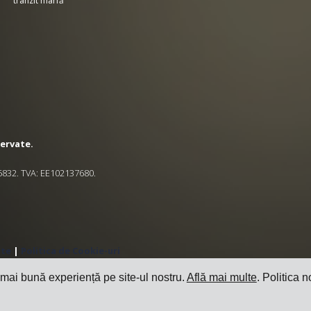
tranzit marfă
zervate.
545832. TVA: EE102137680.
ate
|
Politica de Cookie-uri
 mai bună experiență pe site-ul nostru.
Află mai multe
. Politica n