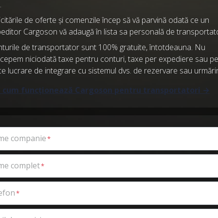
.
icitările de oferte și comenzile încep să vă parvină odată ce un
editor Cargoson vă adaugă în lista sa personală de transportato
turile de transportator sunt 100% gratuite, întotdeauna. Nu
cepem niciodată taxe pentru conturi, taxe per expediere sau p
ce lucrare de integrare cu sistemul dvs. de rezervare sau urmări
ți cum funcționează Cargoson pentru transportatori →
me companie
e complet
efon