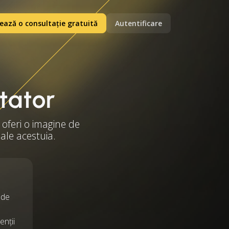
ază o consultație gratuită
Autentificare
rtator
 oferi o imagine de
ale acestuia.
 de
enții