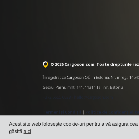
© 2026 Cargoson.com
. Toate drepturile re
Înregistrat ca Cargoson OÜ în Estonia. Nr. înreg.: 14
Sediu: Pärnu mnt. 141, 11314 Tallinn, Estonia
·
+372 5555 0028
hello@cargoson.com
Termeni și Condiții
|
Politica de Confidențialit
Acest site web folosește cookie-uri pentru a vă asigura cea
găsită
aici
.