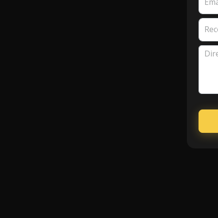
Ema
Rec
Dire