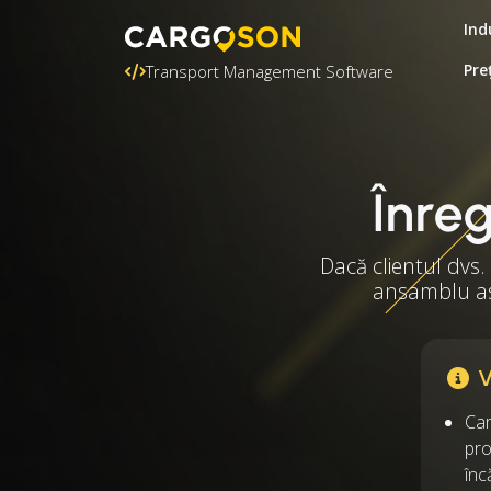
Ind
Pre
Transport Management Software
Înreg
Dacă clientul dvs.
ansamblu asu
V
Car
pro
înc