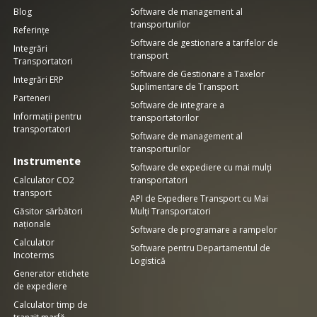
Blog
Software de management al
transporturilor
Referințe
Software de gestionare a tarifelor de
Integrări
transport
Transportatori
Software de Gestionare a Taxelor
Integrări ERP
Suplimentare de Transport
Parteneri
Software de integrare a
Informații pentru
transportatorilor
transportatori
Software de management al
transporturilor
Instrumente
Software de expediere cu mai mulți
Calculator CO2
transportatori
transport
API de Expediere Transport cu Mai
Găsitor sărbători
Mulți Transportatori
naționale
Software de programare a rampelor
Calculator
Software pentru Departamentul de
Incoterms
Logistică
Generator etichete
de expediere
Calculator timp de