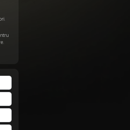
ri.
entru
re.