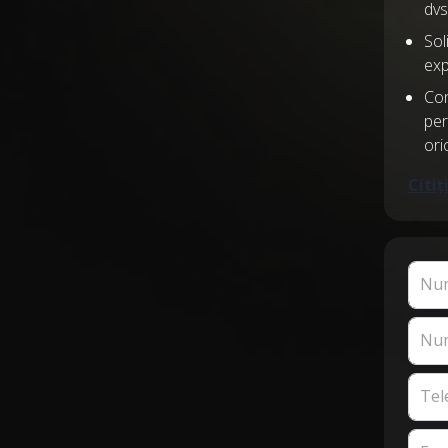
dvs
Sol
exp
Con
per
ori
Citi
Nu
Num
Tel