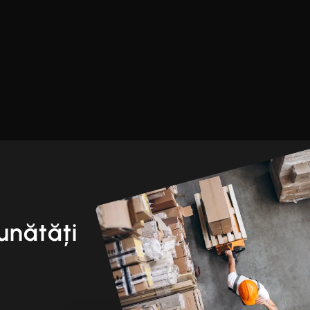
unătăți
i