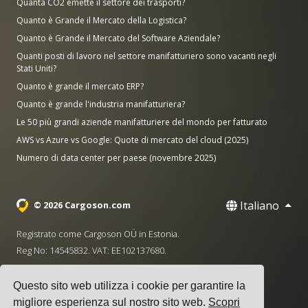
Quanta CO2 emette il settore dei trasporti?
Quanto è Grande il Mercato della Logistica?
Quanto è Grande il Mercato del Software Aziendale?
Quanti posti di lavoro nel settore manifatturiero sono vacanti negli
Stati Uniti?
Quanto è grande il mercato ERP?
Quanto è grande l'industria manifatturiera?
Le 50 più grandi aziende manifatturiere del mondo per fatturato
AWS vs Azure vs Google: Quote di mercato del cloud (2025)
Numero di data center per paese (novembre 2025)
Italiano
© 2026 Cargoson.com
Registrato come Cargoson OÜ in Estonia.
Reg No: 14545832. VAT: EE102137680.
Sede centrale: Pärnu mnt. 141, 11314 Tallinn, Estonia
Questo sito web utilizza i cookie per garantire la
·
+372 5555 0028
hello@cargoson.com
migliore esperienza sul nostro sito web.
Scopri