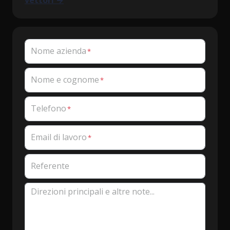
vettori →
Nome azienda
Nome e cognome
Telefono
Email di lavoro
Referente
Direzioni principali e altre note...