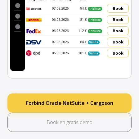
Book
07.08.2026
94 €
Prisliste
Book
06.08.2026
81 €
Prisliste
Book
06.08.2026
112 €
Prisliste
Book
07.08.2026
84 €
Online
Book
06.08.2026
101 €
Online
Forbind Oracle NetSuite + Cargoson
Book en gratis demo