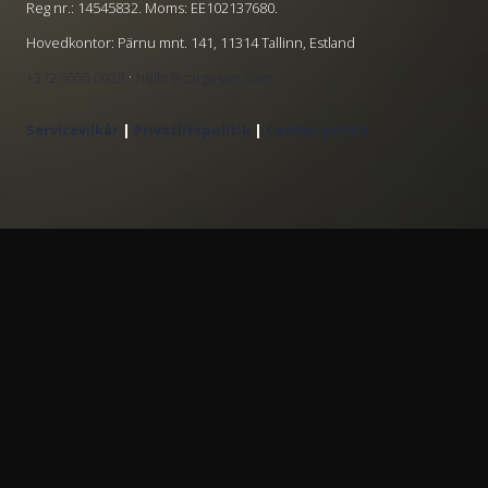
Reg nr.: 14545832. Moms: EE102137680.
Hovedkontor: Pärnu mnt. 141, 11314 Tallinn, Estland
·
+372 5555 0028
hello@cargoson.com
Servicevilkår
|
Privatlivspolitik
|
Cookie-politik