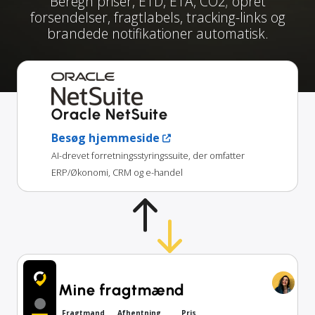
Beregn priser, ETD, ETA, CO2; opret
forsendelser, fragtlabels, tracking-links og
brandede notifikationer automatisk.
Oracle NetSuite
Besøg hjemmeside
AI-drevet forretningsstyringssuite, der omfatter
ERP/Økonomi, CRM og e-handel
Mine fragtmænd
Fragtmand
Afhentning
Pris