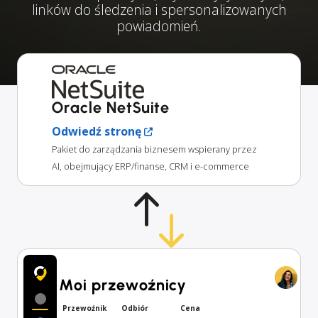
linków do śledzenia i spersonalizowanych
powiadomień.
Oracle NetSuite
Odwiedź stronę
Pakiet do zarządzania biznesem wspierany przez
AI, obejmujący ERP/finanse, CRM i e-commerce
Moi przewoźnicy
Przewoźnik
Odbiór
Cena