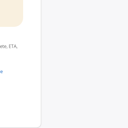
hete, ETA,
le