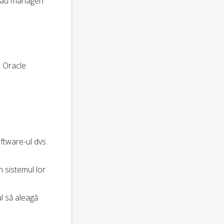
au manageri
. Oracle
ftware-ul dvs.
n sistemul lor
ul să aleagă