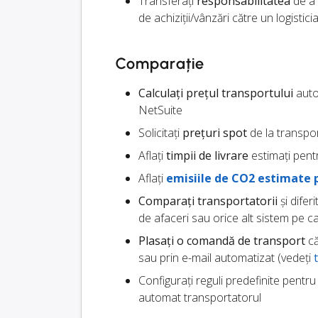
Transferați
responsabilitatea
de a 
de achiziții/vânzări către un logistici
Comparație
Calculați prețul transportului
autom
NetSuite
Solicitați
prețuri spot
de la transpor
Aflați
timpii de livrare
estimați pentr
Aflați
emisiile de CO2 estimate 
Comparați transportatorii
și difer
de afaceri sau orice alt sistem pe ca
Plasați o comandă de transport
că
sau prin e-mail automatizat (vedeți
Configurați reguli predefinite pentr
automat transportatorul