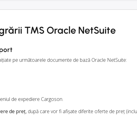
egrării TMS Oracle NetSuite
port
 inițiate pe următoarele documente de bază Oracle NetSuite:
 meniul de expediere Cargoson.
ere de preț
, după care vor fi afișate diferite oferte de preț (incl