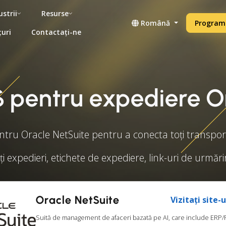
ustrii
Resurse
Română
Programe
țuri
Contactați-ne
 pentru expediere O
ru Oracle NetSuite pentru a conecta toți transporta
ți expedieri, etichete de expediere, link-uri de urmări
Oracle NetSuite
Vizitați site-
Suită de management de afaceri bazată pe AI, care include ERP/F