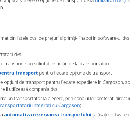
compara și alege o opțiune de transport de la
utilizatori terți
s
an
at din listele dvs. de prețuri și primiți-l înapoi în software-ul dvs
tatorii dvs.
u transport sau solicitați estimări de la transportatori
pentru transport
pentru fiecare opțiune de transport
ite opțiuni de transport pentru fiecare expediere în Cargoson, so
re îl utilizează compania dvs.
tre un transportator la alegere, prin canalul lor preferat: direct î
transportatorii integrați cu Cargoson
)
u a
automatiza rezervarea transportului
și lăsați software-