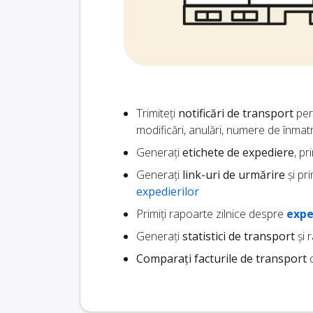
Trimiteți
notificări de transport
pers
modificări, anulări, numere de înmat
Generați
etichete de expediere
, pr
Generați
link-uri de urmărire
și pri
expedierilor
Primiți rapoarte zilnice despre
expe
Generați
statistici de transport
și 
Comparați facturile de transport
c