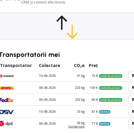
CRM și comerț electronic
Transportatorii mei
Transportator
Colectare
CO₂e
Preț
10-08-2026
31 kg
76 €
Listă de prețuri
08-08-2026
220 kg
100 €
Listă de prețuri
08-08-2026
250 kg
80 €
Listă de prețuri
10-08-2026
33 kg
81 €
Online
38 kg
08-08-2026
77 €
Online
Compen­sare