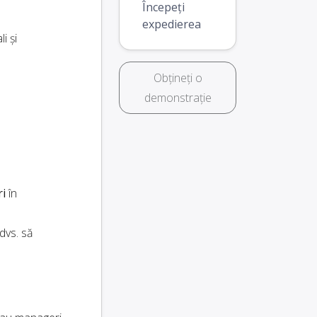
Începeți
expedierea
i și
Obțineți o
demonstrație
ri
în
dvs. să