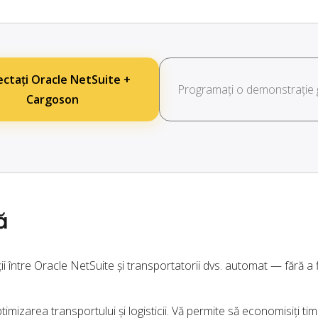
ctați Oracle NetSuite +
Programați o demonstrație g
Cargoson
ă
ii între Oracle NetSuite și transportatorii dvs. automat — fără a 
imizarea transportului și logisticii. Vă permite să economisiți timp