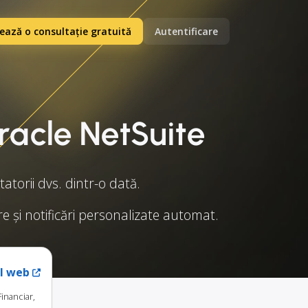
ază o consultație gratuită
Autentificare
racle NetSuite
torii dvs. dintr-o dată.
re și notificări personalizate automat.
ul web
inanciar,