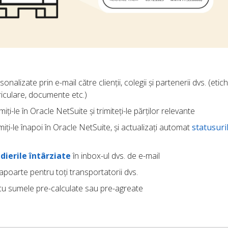
onalizate prin e-mail către clienții, colegii și partenerii dvs. (etic
riculare, documente etc.)
imiți-le în Oracle NetSuite și trimiteți-le părților relevante
miți-le înapoi în Oracle NetSuite, și actualizați automat
statusuri
dierile întârziate
în inbox-ul dvs. de e-mail
rapoarte pentru toți transportatorii dvs.
u sumele pre-calculate sau pre-agreate