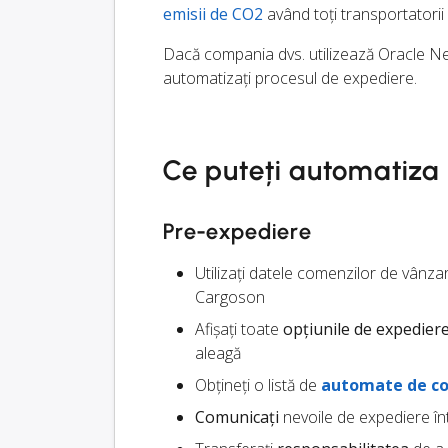
emisii de CO2
având toți transportatorii
Dacă compania dvs. utilizează Oracle NetS
automatizați procesul de expediere.
Ce puteți automatiza
Pre-expediere
Utilizați datele comenzilor de vânza
Cargoson
Afișați toate
opțiunile de expedier
aleagă
Obțineți o listă de
automate de co
Comunicați
nevoile de expediere înt