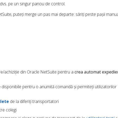
 dvs. pe un singur panou de control.
uite, puteți merge un pas mai departe: săriți peste pașii manual
re/achiziție din Oracle NetSuite pentru a
crea automat expedie
e
disponibile pentru o anumită comandă și permiteți utilizatorilor 
lete
de la diferiți transportatori
re colegi