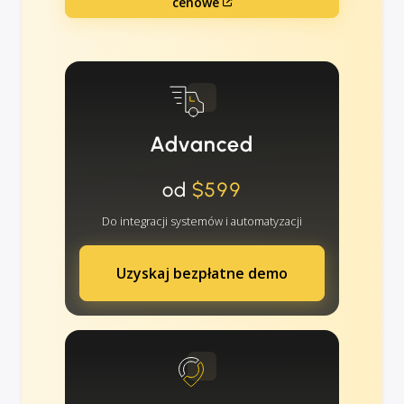
cenowe
Advanced
od
$599
Do integracji systemów i automatyzacji
Uzyskaj bezpłatne demo