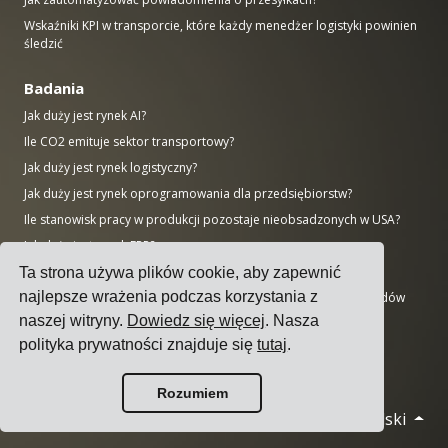
Wskaźniki KPI w transporcie, które każdy menedżer logistyki powinien
śledzić
Badania
Jak duży jest rynek AI?
Ile CO2 emituje sektor transportowy?
Jak duży jest rynek logistyczny?
Jak duży jest rynek oprogramowania dla przedsiębiorstw?
Ile stanowisk pracy w produkcji pozostaje nieobsadzonych w USA?
Jak duży jest rynek ERP?
Jak duży jest przemysł produkcyjny?
Ta strona używa plików cookie, aby zapewnić
najlepsze wrażenia podczas korzystania z
50 największych firm produkcyjnych na świecie według przychodów
naszej witryny.
Dowiedz się więcej
. Nasza
AWS vs Azure vs Google: Udział w rynku chmury (2025)
polityka prywatności znajduje się
tutaj
.
Liczba centrów danych według kraju (listopad 2025)
Rozumiem
Polski
© 2026 Cargoson.com