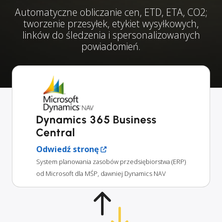
Automatyczne obliczanie cen, ETD, ETA, CO2;
tworzenie przesyłek, etykiet wysyłkowych,
linków do śledzenia i spersonalizowanych
powiadomień.
Dynamics 365 Business
Central
Odwiedź stronę
System planowania zasobów przedsiębiorstwa (ERP)
od Microsoft dla MŚP, dawniej Dynamics NAV