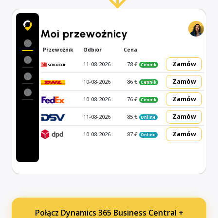
Moi przewoźnicy
Przewoźnik
Odbiór
Cena
Zamów
11-08-2026
78 €
Cennik
Zamów
10-08-2026
86 €
Cennik
Zamów
10-08-2026
76 €
Cennik
Zamów
11-08-2026
85 €
Online
Zamów
10-08-2026
87 €
Online
Połącz Dynamics 365 Business Central +