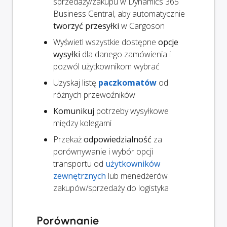
sprzedaży/zakupu w Dynamics 365
Business Central, aby automatycznie
tworzyć przesyłki
w Cargoson
Wyświetl wszystkie dostępne
opcje
wysyłki
dla danego zamówienia i
pozwól użytkownikom wybrać
Uzyskaj listę
paczkomatów
od
różnych przewoźników
Komunikuj
potrzeby wysyłkowe
między kolegami
Przekaż
odpowiedzialność
za
porównywanie i wybór opcji
transportu od
użytkowników
zewnętrznych
lub menedżerów
zakupów/sprzedaży do logistyka
Porównanie