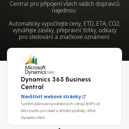
Central pro připojení všech vašich dopravců
najednou.
Automaticky vypočítejte ceny, ETD, ETA, CO2;
vytvářejte zásilky, přepravní štítky, odkazy
pro sledování a značkové oznámení.
Dynamics 365 Business
Central
Navštívit webové stránky
Systém plánování podnikových zdrojů (ERP) od
Microsoftu pro malé a střední podniky, dříve
Dynamics NAV