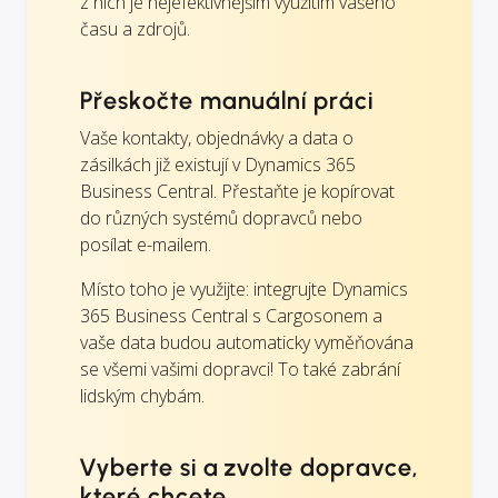
z nich je nejefektivnějším využitím vašeho
času a zdrojů.
Přeskočte manuální práci
Vaše kontakty, objednávky a data o
zásilkách již existují v Dynamics 365
Business Central. Přestaňte je kopírovat
do různých systémů dopravců nebo
posílat e-mailem.
Místo toho je využijte: integrujte Dynamics
365 Business Central s Cargosonem a
vaše data budou automaticky vyměňována
se všemi vašimi dopravci! To také zabrání
lidským chybám.
Vyberte si a zvolte dopravce,
které chcete