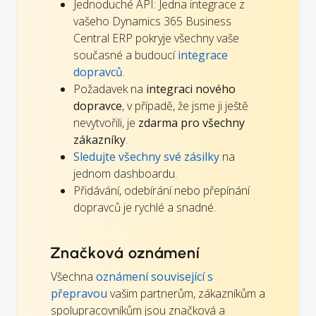
Jednoduché API: Jedna integrace z
vašeho Dynamics 365 Business
Central ERP pokryje všechny vaše
současné a budoucí
integrace
dopravců
.
Požadavek na
integraci nového
dopravce
, v případě, že jsme ji ještě
nevytvořili, je
zdarma pro všechny
zákazníky
.
Sledujte všechny své zásilky
na
jednom dashboardu.
Přidávání, odebírání nebo přepínání
dopravců je rychlé a snadné.
Značková oznámení
Všechna
oznámení související s
přepravou
vašim partnerům, zákazníkům a
spolupracovníkům jsou značková a