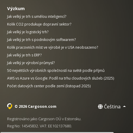
Výzkum
Jak velký je trh s umělou inteligencí?
Kolik CO2 produkuje dopravní sektor?
Jak velký je logistický trh?
Jak velký je trh s podnikovým softwarem?
Kolik pracovních míst ve výrobě je v USA neobsazeno?
Jak velký je trh s ERP?
Jak velký je výrobní průmysl?
50 největších výrobních společností na světě podle příjmů
AWS vs Azure vs Google: Podíl na trhu cloudových služeb (2025)
Počet datových center podle zemí (listopad 2025)
Čeština
© 2026 Cargoson.com
Registrováno jako Cargoson OÜ v Estonsku.
Reg No: 14545832. VAT: EE102137680.