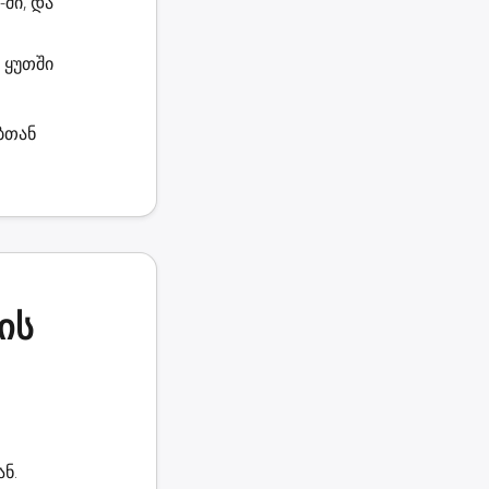
-ში, და
 ყუთში
ბთან
ის
ან.