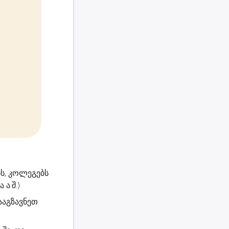
ს, კოლეგებს
ა.შ.)
გააგზავნეთ