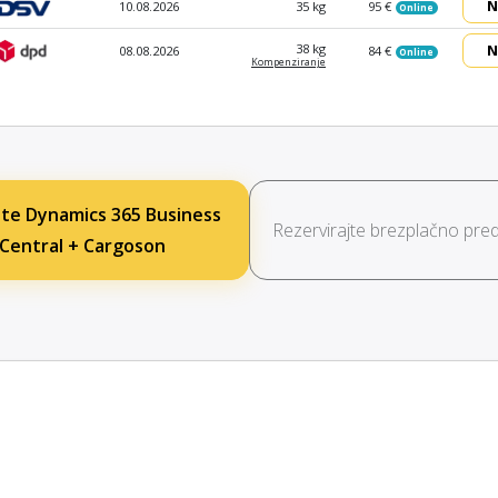
N
10.08.2026
35 kg
95 €
Online
N
38 kg
08.08.2026
84 €
Online
Kompen­ziranje
te Dynamics 365 Business
Rezervirajte brezplačno pred
Central + Cargoson