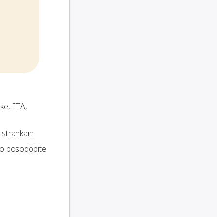
ke, ETA,
im strankam
no posodobite