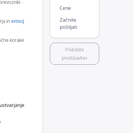
revozniki -
Cene
Začnite
rja in
emisij
pošiljati
ročne korake
Pridobite
predstavitev
ustvarjanje
o