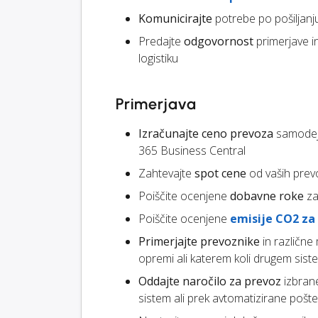
Komunicirajte
potrebe po pošiljanj
Predajte
odgovornost
primerjave i
logistiku
Primerjava
Izračunajte ceno prevoza
samodejn
365 Business Central
Zahtevajte
spot cene
od vaših prev
Poiščite ocenjene
dobavne roke
za
Poiščite ocenjene
emisije CO2 za
Primerjajte prevoznike
in različne
opremi ali katerem koli drugem siste
Oddajte naročilo za prevoz
izbran
sistem ali prek avtomatizirane pošte