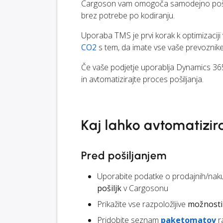
Cargoson vam omogoča samodejno pošilja
brez potrebe po kodiranju.
Uporaba TMS je prvi korak k optimizacij
CO2
s tem, da imate vse vaše prevoznike
Če vaše podjetje uporablja Dynamics 365
in avtomatizirajte proces pošiljanja.
Kaj lahko avtomatizir
Pred pošiljanjem
Uporabite podatke o prodajnih/nak
pošiljk
v Cargosonu
Prikažite vse razpoložljive
možnosti 
Pridobite seznam
paketomatov
r