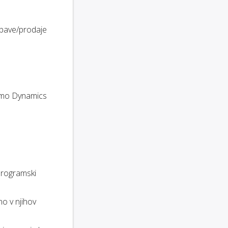
abave/prodaje
remo Dynamics
programski
o v njihov