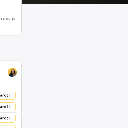
in srednja
aroči
aroči
aroči