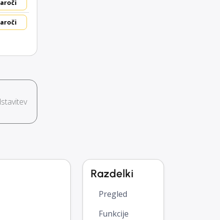
aroči
aroči
stavitev
Razdelki
Pregled
Funkcije