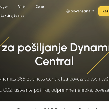
noge
Viri
Cene
Slovenščina
Rez
taktirajte nas
 za pošiljanje Dynam
Central
namics 365 Business Central za povezavo vseh vaš
 CO2; ustvarite pošiljke, odpremne nalepke, povezave