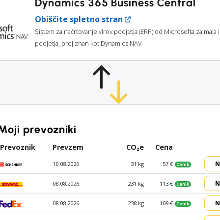
Dynamics 365 Business Central
Obiščite spletno stran
Sistem za načrtovanje virov podjetja (ERP) od Microsofta za mala 
podjetja, prej znan kot Dynamics NAV
Moji prevozniki
Prevoznik
Prevzem
CO₂e
Cena
N
10.08.2026
31 kg
57 €
Cenik
N
08.08.2026
231 kg
113 €
Cenik
N
08.08.2026
238 kg
109 €
Cenik