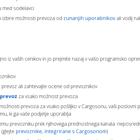
u med sodelavci
n izbire možnosti prevoza od
zunanjih uporabnikov
ali vodij n
o iz vaših cenikov in jo prejmite nazaj v vašo programsko op
oznikov
 prevoz ali zahtevajte ocene od prevoznikov
 prevoz
za vsako možnost prevoza
 možnosti prevoza za vsako pošiljko v Cargosonu, vaši poslovni 
mu, ki ga vaše podjetje uporablja
emu prevozniku prek njihovega prednostnega kanala: neposredn
 (glejte
prevoznike, integrirane s Cargosonom
)