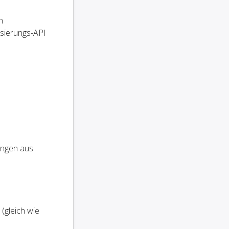
n
isierungs-API
ungen aus
(gleich wie