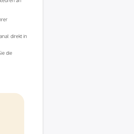
iteuren an
hrer
al: direkt in
ie die