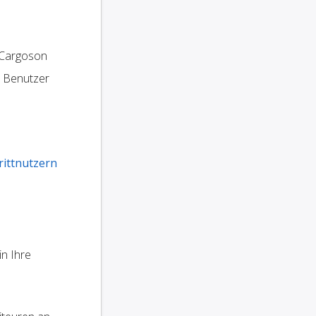
 Cargoson
e Benutzer
rittnutzern
in Ihre