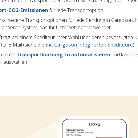
iten
für den Transport oder fordern Sie Schätzungen von Sped
ort-CO2-Emissionen
für jede Transportoption
rschiedene Transportoptionen für jede Sendung in Cargoson, I
 anderen System, das Ihr Unternehmen verwendet
ftrag
bei einem Spediteur Ihrer Wahl über deren bevorzugten Kan
ter E-Mail (siehe
die mit Cargoson integrierten Spediteure
)
, um die
Transportbuchung zu automatisieren
und lassen S
ur auswählen