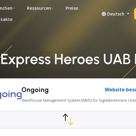
nchen
Ressourcen
Preise
Deutsch
takte
Express Heroes UAB 
Ongoing
Website bes
Warehouse Management System (WMS) für logistikintensive U