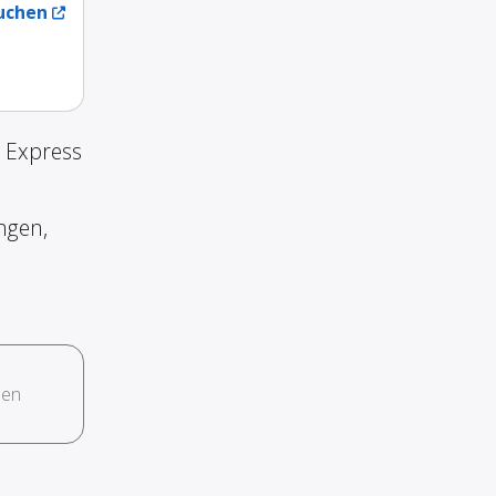
uchen
 Express
ngen,
hen