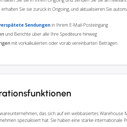
 erhalten Sie sie in Ihrem Ongoing und senden Sie sie an relevan
erhalten Sie sie zurück in Ongoing, und aktualisieren Sie autom
verspätete Sendungen
in Ihrem E-Mail-Posteingang
en
und Berichte über alle Ihre Spediteure hinweg
ungen
mit vorkalkulierten oder vorab vereinbarten Beträgen
ationsfunktionen
oftwareunternehmen, das sich auf ein webbasiertes Warehous
nehmen spezialisiert hat. Sie haben eine starke internationale 