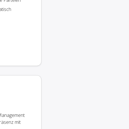
te Parteien
atisch
e Management
Präsenz mit