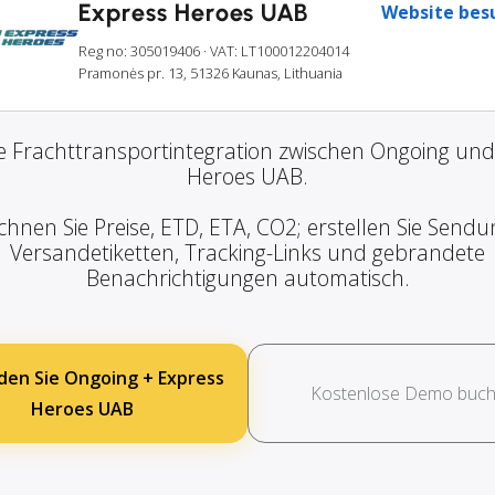
Express Heroes UAB
Website bes
Reg no: 305019406
· VAT: LT100012204014
Pramonės pr. 13, 51326 Kaunas, Lithuania
e Frachttransportintegration zwischen Ongoing und
Heroes UAB.
chnen Sie Preise, ETD, ETA, CO2; erstellen Sie Sendu
Versandetiketten, Tracking-Links und gebrandete
Benachrichtigungen automatisch.
den Sie Ongoing + Express
Kostenlose Demo buc
Heroes UAB