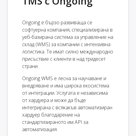
TMS с Ongoing
Ongoing е бързо развиваща се
софтуерна компания, специализирана в
уеб-базирана система за управление на
склад (WMS) за компании с интензивна
логистика. Те имат силно международно
присъствие с клиенти в над тридесет
страни.
Ongoing WMS е лесна за научаване и
внедряване и има широка екосистема
от интеграции. Услугата е независима
от хардуера и може да бъде
интегрирана с всякакъв автоматизиран
хардуер благодарение на
стандартизираното им API за
автоматизация.