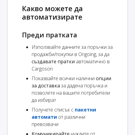
Какво можете да
автоматизирате
Преди пратката
Използвайте данните за поръчки за
продажби/покупки в Ongoing, за да
създавате пратки
автоматично в
Cargoson
Показвайте всички налични
опции
за доставка
за дадена поръчка и
позволете на вашите потребители
да избират
Получете списък с
пакетни
автомати
от различни
превозвачи
Комуникирайте
нуждите от