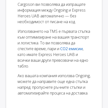
Cargoson ви позволява да изпращате
информация между Ongoing и Express
Heroes UAB автоматично — без
необходимост от писане на код.
Използването на TMS е първата стъпка
към оптимизиране на вашия транспорт
и логистика. То ви позволява да
спестите време, пари и
CO2 емисии
,
като имате Express Heroes UAB и
всички ваши други превозвачи на едно
табло.
Ако вашата компания използва Ongoing,
можете да направите още една стъпка
напред: пропуснете ръчните стъпки и
автоматизирайте процеса на доставка.