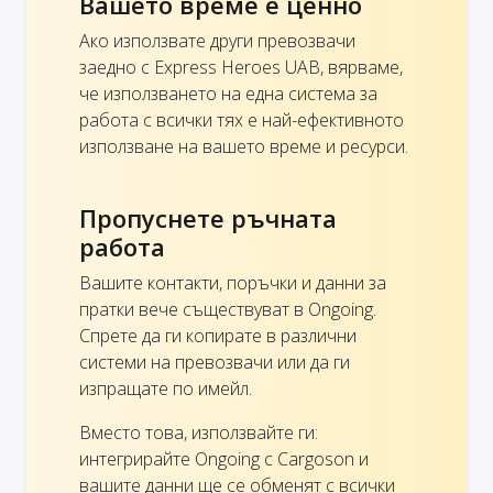
Вашето време е ценно
Ако използвате други превозвачи
заедно с Express Heroes UAB, вярваме,
че използването на една система за
работа с всички тях е най-ефективното
използване на вашето време и ресурси.
Пропуснете ръчната
работа
Вашите контакти, поръчки и данни за
пратки вече съществуват в Ongoing.
Спрете да ги копирате в различни
системи на превозвачи или да ги
изпращате по имейл.
Вместо това, използвайте ги:
интегрирайте Ongoing с Cargoson и
вашите данни ще се обменят с всички