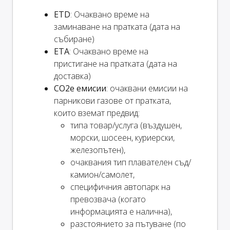
ETD
: Очаквано време на
заминаване на пратката (дата на
събиране)
ETA
: Очаквано време на
пристигане на пратката (дата на
доставка)
CO2e емисии
: очаквани емисии на
парникови газове от пратката,
които вземат предвид:
типа товар/услуга (въздушен,
морски, шосеен, куриерски,
железопътен),
очаквания тип плавателен съд/
камион/самолет,
специфичния автопарк на
превозвача (когато
информацията е налична),
разстоянието за пътуване (по