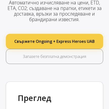
Автоматично изчисляване на цени, ETD,
ETA, CO2; създаване на пратки, етикети за
доставка, връзки за проследяване и
брандирани известия.
Свържете Ongoing + Express Heroes UAB
Запазете безплатна демонстрация
Преглед