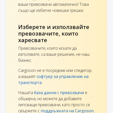
ваши превозвачи автоматично! Това
също ще избегне човешки грешки.
Изберете и използвайте
превозвачите, които
харесвате
Превозвачите, които искате да
използвате, са ваше решение, не наш
бизнес.
Cargoson не е посредник или спедитор,
а вашият
софтуер за управление на
транспорта
.
Нашата
база данни с превозвачи
е
обширна, но можете да добавите
липсващи превозвачи, като просто се
свържете с
поддръжката на Cargoson.