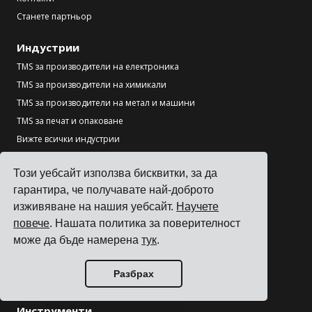
Станете партньор
Индустрии
TMS за производители на електроника
TMS за производители на химикали
TMS за производители на метал и машини
TMS за печат и опаковане
Вижте всички индустрии
Ресурси
Този уебсайт използва бисквитки, за да
Блог
гарантира, че получавате най-доброто
изживяване на нашия уебсайт.
Научете
Референции
повече
. Нашата политика за поверителност
Интеграции с превозвачи
може да бъде намерена
тук
.
ERP интеграции
Партньори
Разбрах
Информация за превозвачи
Инструменти