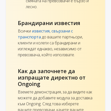
смяната на превозвачи е бързо и
лесно.
Брандирани известия
Всички
известия, свързани с
транспорта
до вашите партньори,
клиенти и колеги са брандирани и
изглеждат еднакво, независимо от
превозвача, който използвате.
Как да започнете да
изпращате директно от
Ongoing
Вземете демонстрация, за да видите как
можете да добавите модула за доставка
към Ongoing. След това изберете
вашите превозвачи, качете вашите