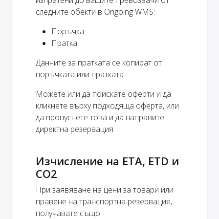
изпратени до вашите превозвачи от
следните обекти в Ongoing WMS:
Поръчка
Пратка
Данните за пратката се копират от
поръчката или пратката.
Можете или да поискате оферти и да
кликнете върху подходяща оферта, или
да пропуснете това и да направите
директна резервация.
Изчисление на ETA, ETD и
CO2
При заявяване на цени за товари или
правене на транспортна резервация,
получавате също: