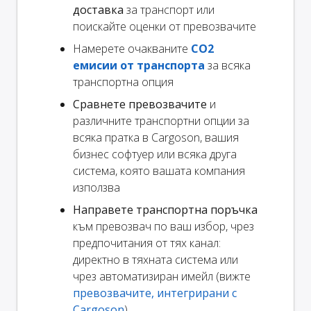
доставка
за транспорт или
поискайте оценки от превозвачите
Намерете очакваните
CO2
емисии от транспорта
за всяка
транспортна опция
Сравнете превозвачите
и
различните транспортни опции за
всяка пратка в Cargoson, вашия
бизнес софтуер или всяка друга
система, която вашата компания
използва
Направете транспортна поръчка
към превозвач по ваш избор, чрез
предпочитания от тях канал:
директно в тяхната система или
чрез автоматизиран имейл (вижте
превозвачите, интегрирани с
Cargoson
)