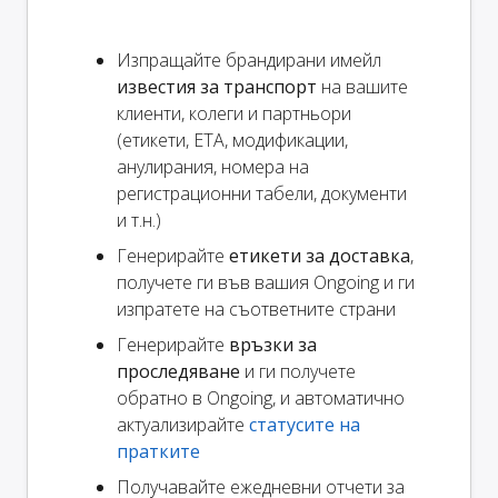
Изпращайте брандирани имейл
известия за транспорт
на вашите
клиенти, колеги и партньори
(етикети, ETA, модификации,
анулирания, номера на
регистрационни табели, документи
и т.н.)
Генерирайте
етикети за доставка
,
получете ги във вашия Ongoing и ги
изпратете на съответните страни
Генерирайте
връзки за
проследяване
и ги получете
обратно в Ongoing, и автоматично
актуализирайте
статусите на
пратките
Получавайте ежедневни отчети за