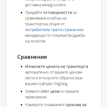
доставка между колеги
Предайте
отговорността
за
сравняване и избор на
транспортна опция от
потребители трети страни
или
мениджъри по покупки/продажби
на логистик
Сравнение
Изчислете цената на транспорта
автоматично от вашите ценови
листи и я получете обратно във
вашия софтуер Ongoing
Заявете
спот цени
от вашите
превозвачи
Намерете очакваните
срокове за