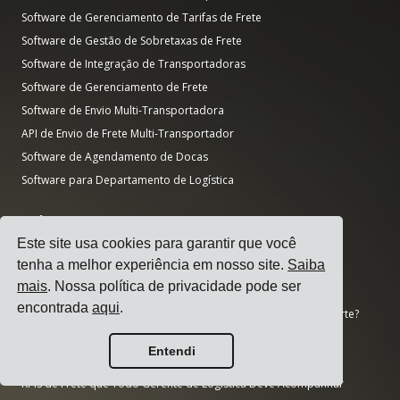
Software de Gerenciamento de Tarifas de Frete
Software de Gestão de Sobretaxas de Frete
Software de Integração de Transportadoras
Software de Gerenciamento de Frete
Software de Envio Multi-Transportadora
API de Envio de Frete Multi-Transportador
Software de Agendamento de Docas
Software para Departamento de Logística
Guias
Este site usa cookies para garantir que você
Top 17 Softwares de Gestão de Transportes para Expedidores
tenha a melhor experiência em nosso site.
Saiba
Como Selecionar um Software de Envio Multi-Transportadora?
mais
. Nossa política de privacidade pode ser
Como Realizar uma Licitação de Transporte Simples?
encontrada
aqui
.
Como Implementar um Sistema de Gerenciamento de Transporte?
Como Escolher uma Transportadora de Frete?
Entendi
Como Automatizar as Notificações de Envio?
KPIs de Frete que Todo Gerente de Logística Deve Acompanhar