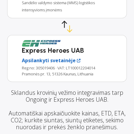
Sandėlio valdymo sistema (WMS) logistikos
intensyvioms įmonėms
Express Heroes UAB
Apsilankyti svetainėje
Reg no: 305019406
· VAT: LT100012204014
Pramonės pr. 13, 51326 Kaunas, Lithuania
Sklandus krovinių vežimo integravimas tarp
Ongoing ir Express Heroes UAB.
Automatiškai apskaičiuokite kainas, ETD, ETA,
CO2; kurkite siuntas, siuntų etiketes, sekimo
nuorodas ir prekės ženklo pranešimus.