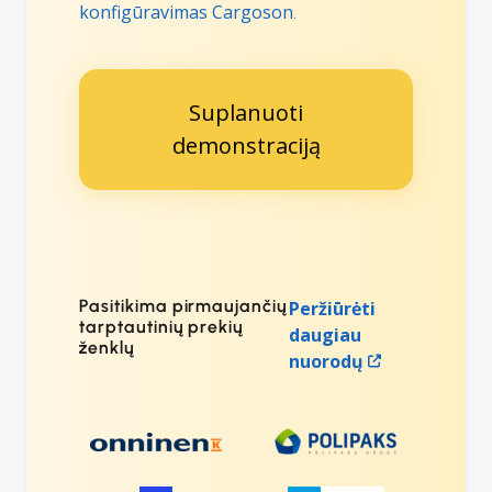
konfigūravimas Cargoson
.
Suplanuoti
demonstraciją
Pasitikima pirmaujančių
Peržiūrėti
tarptautinių prekių
daugiau
ženklų
nuorodų