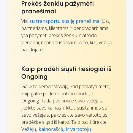
Prekės ženklu pažymėti
pranešimai
Visi
su transportu susiję pranešimai
jūsų
partneriams, klientams ir bendradarbiams
yra pažymėti prekės ženklu ir atrodo
vienodai, nepriklausomai nuo to, kurį vežėją
naudojate.
Kaip pradėti siųsti tiesiogiai iš
Ongoing
Gaukite demonstraciją, kad pamatytumėte,
kaip galite pridėti siuntimo modulį į
Ongoing. Tada pasirinkite savo vežėjus,
įkelkite savo kainas ir kitus susitarimus su
savo vežėjais, pakvieskite savo vartotojus ir
pradėkite siųsti iš karto. Taip pat žiūrėkite:
Vežėjų, kainoraščių ir vartotojų