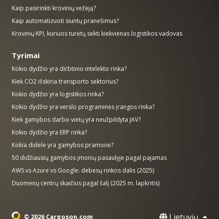
Kaip pasirinkti krovinių vežėją?
Kaip automatizuoti siuntų pranešimus?
Krovinių KPI, kuriuos turėtų sekti kiekvienas logistikos vadovas
Tyrimai
Kokio dydžio yra dirbtinio intelekto rinka?
Kiek CO2 išskiria transporto sektorius?
Kokio dydžio yra logistikos rinka?
Kokio dydžio yra verslo programinės įrangos rinka?
Kiek gamybos darbo vietų yra neužpildyta JAV?
Kokio dydžio yra ERP rinka?
Kokia didelė yra gamybos pramonė?
50 didžiausių gamybos įmonių pasaulyje pagal pajamas
AWS vs Azure vs Google: debesų rinkos dalis (2025)
Duomenų centrų skaičius pagal šalį (2025 m. lapkritis)
Lietuvių
© 2026 Cargoson.com