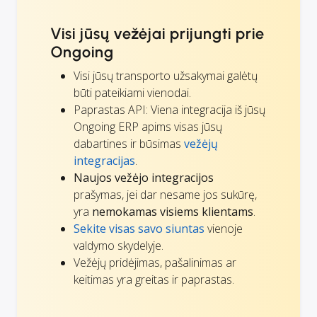
Visi jūsų vežėjai prijungti prie
Ongoing
Visi jūsų transporto užsakymai galėtų
būti pateikiami vienodai.
Paprastas API: Viena integracija iš jūsų
Ongoing ERP apims visas jūsų
dabartines ir būsimas
vežėjų
integracijas
.
Naujos vežėjo integracijos
prašymas, jei dar nesame jos sukūrę,
yra
nemokamas visiems klientams
.
Sekite visas savo siuntas
vienoje
valdymo skydelyje.
Vežėjų pridėjimas, pašalinimas ar
keitimas yra greitas ir paprastas.