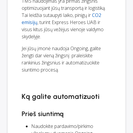
TMS naudojimas yra pirmas žingsnis
optimizuojant jūsų transportą ir logistiką.
Tai leidžia sutaupyti laiko, pinigų ir
CO2
emisijų
, turint Express Heroes UAB ir
visus kitus jūsų vežėjus vienoje valdymo
skydelyje.
Jei jūsų įmonė naudoja Ongoing, galite
žengti dar vieną žingsnį: praleiskite
rankinius žingsnius ir automatizuokite
siuntimo procesą.
Ką galite automatizuoti
Prieš siuntimą
Naudokite pardavimo/pirkimo