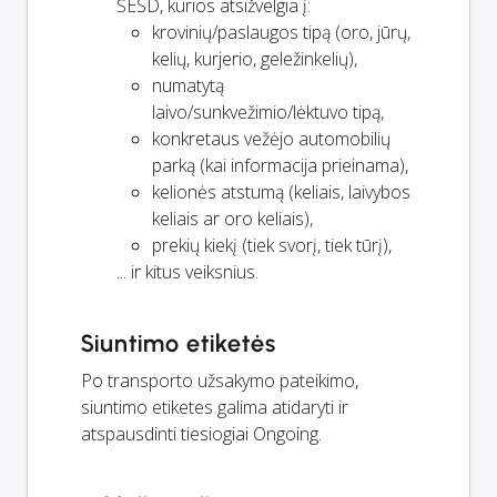
ŠESD, kurios atsižvelgia į:
krovinių/paslaugos tipą (oro, jūrų,
kelių, kurjerio, geležinkelių),
numatytą
laivo/sunkvežimio/lėktuvo tipą,
konkretaus vežėjo automobilių
parką (kai informacija prieinama),
kelionės atstumą (keliais, laivybos
keliais ar oro keliais),
prekių kiekį (tiek svorį, tiek tūrį),
... ir kitus veiksnius.
Siuntimo etiketės
Po transporto užsakymo pateikimo,
siuntimo etiketes galima atidaryti ir
atspausdinti tiesiogiai Ongoing.