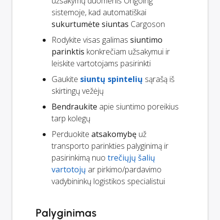
užsakymų duomenis Ongoing
sistemoje, kad automatiškai
sukurtumėte siuntas
Cargoson
Rodykite visas galimas
siuntimo
parinktis
konkrečiam užsakymui ir
leiskite vartotojams pasirinkti
Gaukite
siuntų spintelių
sąrašą iš
skirtingų vežėjų
Bendraukite
apie siuntimo poreikius
tarp kolegų
Perduokite
atsakomybę
už
transporto parinkties palyginimą ir
pasirinkimą nuo
trečiųjų šalių
vartotojų
ar pirkimo/pardavimo
vadybininkų logistikos specialistui
Palyginimas