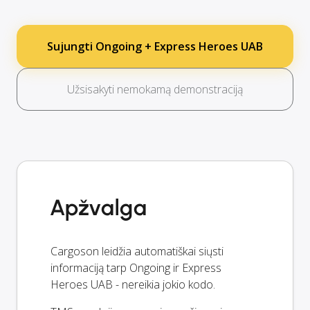
Sujungti Ongoing + Express Heroes UAB
Užsisakyti nemokamą demonstraciją
Apžvalga
Cargoson leidžia automatiškai siųsti
informaciją tarp Ongoing ir Express
Heroes UAB - nereikia jokio kodo.