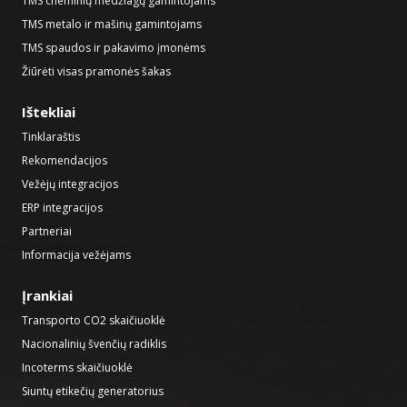
TMS cheminių medžiagų gamintojams
TMS metalo ir mašinų gamintojams
TMS spaudos ir pakavimo įmonėms
Žiūrėti visas pramonės šakas
Ištekliai
Tinklaraštis
Rekomendacijos
Vežėjų integracijos
ERP integracijos
Partneriai
Informacija vežėjams
Įrankiai
Transporto CO2 skaičiuoklė
Nacionalinių švenčių radiklis
Incoterms skaičiuoklė
Siuntų etikečių generatorius