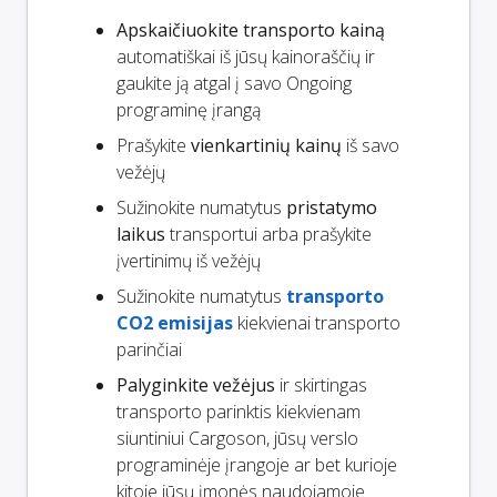
Apskaičiuokite transporto kainą
automatiškai iš jūsų kainoraščių ir
gaukite ją atgal į savo Ongoing
programinę įrangą
Prašykite
vienkartinių kainų
iš savo
vežėjų
Sužinokite numatytus
pristatymo
laikus
transportui arba prašykite
įvertinimų iš vežėjų
Sužinokite numatytus
transporto
CO2 emisijas
kiekvienai transporto
parinčiai
Palyginkite vežėjus
ir skirtingas
transporto parinktis kiekvienam
siuntiniui Cargoson, jūsų verslo
programinėje įrangoje ar bet kurioje
kitoje jūsų įmonės naudojamoje