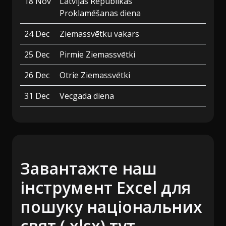
18 Nov
Latvijas Republikas
Proklamēšanas diena
24 Dec
Ziemassvētku vakars
25 Dec
Pirmie Ziemassvētki
26 Dec
Otrie Ziemassvētki
31 Dec
Vecgada diena
Завантажте наш
інструмент Excel для
пошуку національних
свят (.xlsx) тут