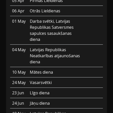
05 Apr
Pirmās Lieldienas
06 Apr
Otrās Lieldienas
01 May
Darba svētki, Latvijas
Republikas Satversmes
sapulces sasaukšanas
diena
04 May
Latvijas Republikas
Neatkarības atjaunošanas
diena
10 May
Mātes diena
24 May
Vasarsvētki
23 Jun
Līgo diena
24 Jun
Jāņu diena