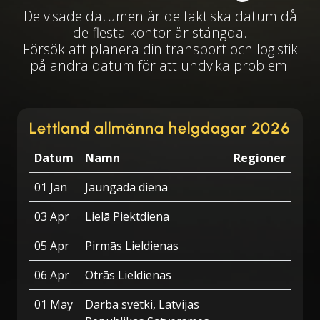
De visade datumen är de faktiska datum då
de flesta kontor är stängda.
Försök att planera din transport och logistik
på andra datum för att undvika problem.
Lettland allmänna helgdagar 2026
Datum
Namn
Regioner
01 Jan
Jaungada diena
03 Apr
Lielā Piektdiena
05 Apr
Pirmās Lieldienas
06 Apr
Otrās Lieldienas
01 May
Darba svētki, Latvijas