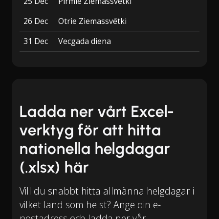
25 Dec
Pirmie Ziemassvētki
26 Dec
Otrie Ziemassvētki
31 Dec
Vecgada diena
Ladda ner vårt Excel-
verktyg för att hitta
nationella helgdagar
(.xlsx) här
Vill du snabbt hitta allmänna helgdagar i
vilket land som helst? Ange din e-
postadress och ladda ner vår