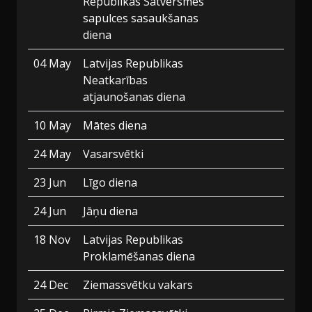
Republikas Satversmes
sapulces sasaukšanas
diena
04 May
Latvijas Republikas
Neatkarības
atjaunošanas diena
10 May
Mātes diena
24 May
Vasarsvētki
23 Jun
Līgo diena
24 Jun
Jāņu diena
18 Nov
Latvijas Republikas
Proklamēšanas diena
24 Dec
Ziemassvētku vakars