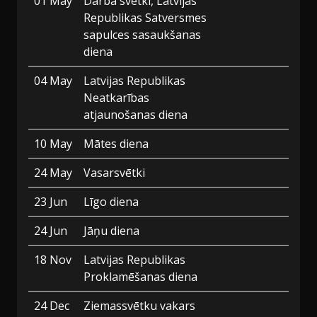
01 May
Darba svētki, Latvijas
Republikas Satversmes
sapulces sasaukšanas
diena
04 May
Latvijas Republikas
Neatkarības
atjaunošanas diena
10 May
Mātes diena
24 May
Vasarsvētki
23 Jun
Līgo diena
24 Jun
Jāņu diena
18 Nov
Latvijas Republikas
Proklamēšanas diena
24 Dec
Ziemassvētku vakars