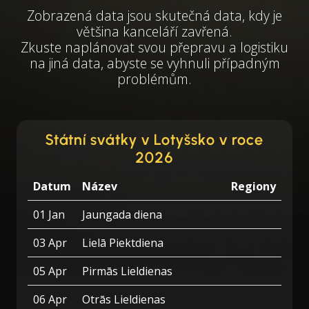
Zobrazená data jsou skutečná data, kdy je
většina kanceláří zavřená.
Zkuste naplánovat svou přepravu a logistiku
na jiná data, abyste se vyhnuli případným
problémům.
Státní svátky v Lotyšsko v roce
2026
Datum
Název
Regiony
01 Jan
Jaungada diena
03 Apr
Lielā Piektdiena
05 Apr
Pirmās Lieldienas
06 Apr
Otrās Lieldienas