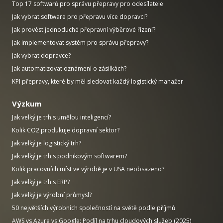
Top 17 softwarů pro správu přepravy pro odesílatele
Jak vybrat software pro přepravu více dopravci?
Jak provést jednoduché přepravní výběrové řízení?
Jak implementovat systém pro správu přepravy?
Jak vybrat dopravce?
Jak automatizovat oznámení o zásilkách?
KPI přepravy, které by měl sledovat každý logistický manažer
Výzkum
Jak velký je trh s umělou inteligencí?
Kolik CO2 produkuje dopravní sektor?
Jak velký je logistický trh?
Jak velký je trh s podnikovým softwarem?
Kolik pracovních míst ve výrobě je v USA neobsazeno?
Jak velký je trh s ERP?
Jak velký je výrobní průmysl?
50 největších výrobních společností na světě podle příjmů
AWS vs Azure vs Google: Podíl na trhu cloudových služeb (2025)