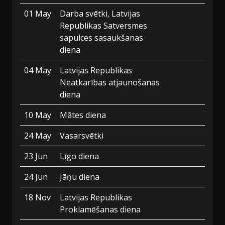
01 May
Darba svētki, Latvijas
Republikas Satversmes
sapulces sasaukšanas
diena
04 May
Latvijas Republikas
Neatkarības atjaunošanas
diena
10 May
Mātes diena
24 May
Vasarsvētki
23 Jun
Līgo diena
24 Jun
Jāņu diena
18 Nov
Latvijas Republikas
Proklamēšanas diena