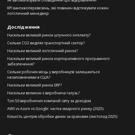
Як автоматизувати сповіщення про відправлення?
KPI вантажоперевезень, які повинен відстежувати кожен
логістичний менеджер
Дослідження
Наскільки великий ринок штучного інтелекту?
Скільки CO2 виділяє транспортний сектор?
Наскільки великий логістичний ринок?
Наскільки великий ринок корпоративного програмного
забезпечення?
Скільки робочих місць у виробництві залишаються
незаповненими в США?
Наскільки великий ринок ERP?
Наскільки великою є виробнича галузь?
Топ-50 виробничих компаній світу за доходом
AWS vs Azure vs Google: частка хмарного ринку (2025)
Кількість центрів обробки даних за країнами (листопад 2025)