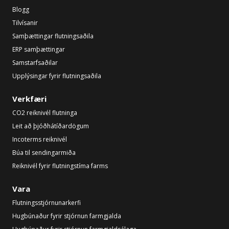
Blogg
Tilvísanir
Samþættingar flutningsaðila
ERP samþættingar
Samstarfsaðilar
Upplýsingar fyrir flutningsaðila
Verkfæri
CO2 reiknivél flutninga
Leit að þjóðhátíðardögum
Incoterms reiknivél
Búa til sendingarmiða
Reiknivél fyrir flutningstíma farms
Vara
Flutningsstjórnunarkerfi
Hugbúnaður fyrir stjórnun farmgjalda