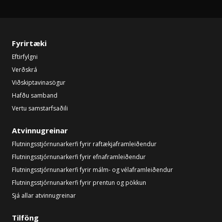
Fyrirtæki
Eftirfylgni
Verðskrá
Viðskiptavinasögur
Hafðu samband
Vertu samstarfsaðili
Atvinnugreinar
Flutningsstjórnunarkerfi fyrir raftækjaframleiðendur
Flutningsstjórnunarkerfi fyrir efnaframleiðendur
Flutningsstjórnunarkerfi fyrir málm- og vélaframleiðendur
Flutningsstjórnunarkerfi fyrir prentun og pökkun
Sjá allar atvinnugreinar
Tilföng