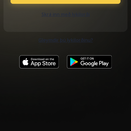
Skrá inn með lykilorði
Gleymdir þú lykilorðinu?