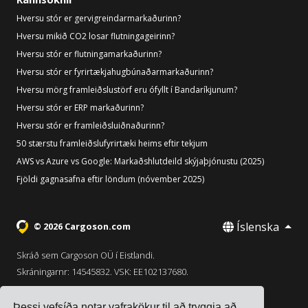
Hversu stór er gervigreindarmarkaðurinn?
Hversu mikið CO2 losar flutningageirinn?
Hversu stór er flutningamarkaðurinn?
Hversu stór er fyrirtækjahugbúnaðarmarkaðurinn?
Hversu mörg framleiðslustörf eru ófyllt í Bandaríkjunum?
Hversu stór er ERP markaðurinn?
Hversu stór er framleiðsluiðnaðurinn?
50 stærstu framleiðslufyrirtæki heims eftir tekjum
AWS vs Azure vs Google: Markaðshlutdeild skýjaþjónustu (2025)
Fjöldi gagnasafna eftir löndum (nóvember 2025)
Íslenska
© 2026 Cargoson.com
Skráð sem Cargoson OÜ í Eistlandi.
Skráningarnr: 14545832. VSK: EE102137680.
Höfuðstöðvar: Pärnu mnt. 141, 11314 Tallinn, Eistland
Þessi vefsíða notar vafrakökur til að tryggja að