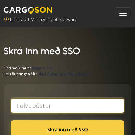
Transport Management Software
Skrá inn með SSO
Ekki meðlimur?
Byrjaðu hér
Ertu flutningsaðili?
Skrá flutningsaðilareikning