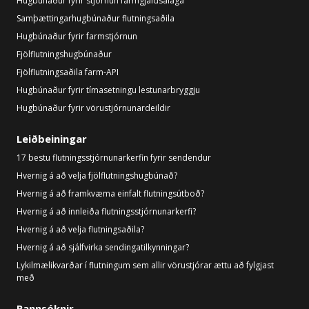
Hugbúnaður fyrir stjórnun farmgjaldsálaga
Samþættingarhugbúnaður flutningsaðila
Hugbúnaður fyrir farmstjórnun
Fjölflutningshugbúnaður
Fjölflutningsaðila farm-API
Hugbúnaður fyrir tímasetningu lestunarbryggju
Hugbúnaður fyrir vörustjórnunardeildir
Leiðbeiningar
17 bestu flutningsstjórnunarkerfin fyrir sendendur
Hvernig á að velja fjölflutningshugbúnað?
Hvernig á að framkvæma einfalt flutningsútboð?
Hvernig á að innleiða flutningsstjórnunarkerfi?
Hvernig á að velja flutningsaðila?
Hvernig á að sjálfvirka sendingatilkynningar?
Lykilmælikvarðar í flutningum sem allir vörustjórar ættu að fylgjast
með
Rannsóknir