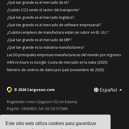
¿Qué tan grande es el mercado de IA?
¿Cuánto CO2 emite el sector del transporte?
¿Qué tan grande es el mercado logístico?
¿Qué tan grande es el mercado de software empresarial?
¿Cuántos empleos de manufactura están sin cubrir en EE. UU.?
¿Qué tan grande es el mercado de ERP?
¿Qué tan grande es la industria manufacturera?
Las 50 principales empresas manufactureras del mundo por ingresos
AWS vs Azure vs Google: Cuota de mercado en la nube (2025)
Número de centros de datos por país (noviembre de 2025)
Español
© 2026 Cargoson.com
Registrado como Cargoson OÜ en Estonia.
Reg No: 14545832. IVA: EE102137680.
Sede: Pärnu mnt. 141, 11314 Tallinn, Estonia
Este sitio web utiliza cookies para garantizar
·
+372 5555 0028
hello@cargoson.com