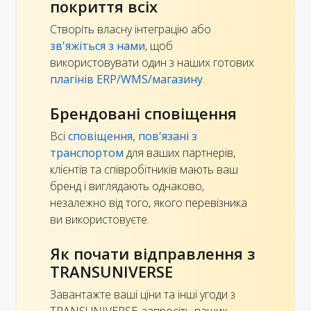
покриття всіх
Створіть власну інтеграцію або
зв'яжіться з нами
, щоб
використовувати один з наших готових
плагінів ERP/WMS/магазину
.
Брендовані сповіщення
Всі
сповіщення, пов'язані з
транспортом
для ваших партнерів,
клієнтів та співробітників мають ваш
бренд і виглядають однаково,
незалежно від того, якого перевізника
ви використовуєте.
Як почати відправлення з
TRANSUNIVERSE
Завантажте ваші ціни та інші угоди з
TRANSUNIVERSE, запросіть ваших