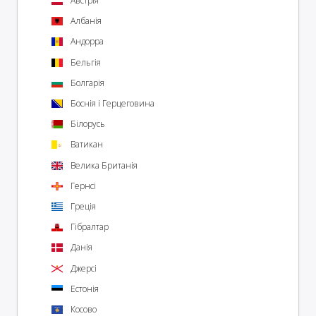
Австрія
Албанія
Андорра
Бельгія
Болгарія
Боснія і Герцеговина
Білорусь
Ватикан
Велика Британія
Гернсі
Греція
Гібралтар
Данія
Джерсі
Естонія
Косово