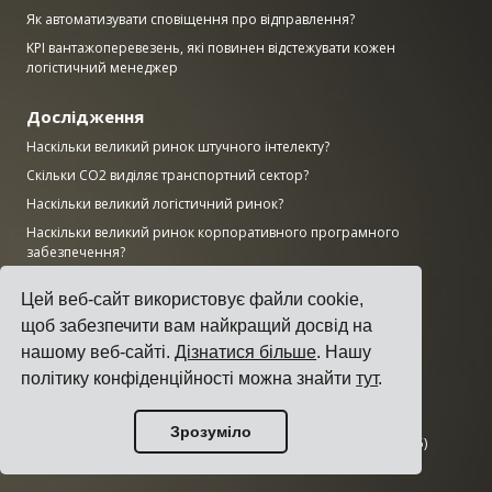
Як автоматизувати сповіщення про відправлення?
KPI вантажоперевезень, які повинен відстежувати кожен
логістичний менеджер
Дослідження
Наскільки великий ринок штучного інтелекту?
Скільки CO2 виділяє транспортний сектор?
Наскільки великий логістичний ринок?
Наскільки великий ринок корпоративного програмного
забезпечення?
Скільки робочих місць у виробництві залишаються
Цей веб-сайт використовує файли cookie,
незаповненими в США?
щоб забезпечити вам найкращий досвід на
Наскільки великий ринок ERP?
нашому веб-сайті.
Дізнатися більше
. Нашу
Наскільки великою є виробнича галузь?
політику конфіденційності можна знайти
тут
.
Топ-50 виробничих компаній світу за доходом
AWS vs Azure vs Google: частка хмарного ринку (2025)
Зрозуміло
Кількість центрів обробки даних за країнами (листопад 2025)