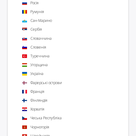
Росія
Румунія
Сан-Марино
Сербія
Словаччина
Словенія
Туреччина
Угорщина
Україна
Фарерські острови
Франція
Фінляндія
Хорватія
Чеська Республіка
Чорногорія
Швейцарія