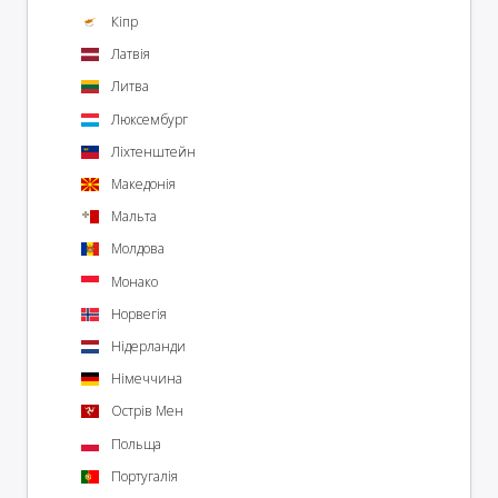
Кіпр
Латвія
Литва
Люксембург
Ліхтенштейн
Македонія
Мальта
Молдова
Монако
Норвегія
Нідерланди
Німеччина
Острів Мен
Польща
Португалія