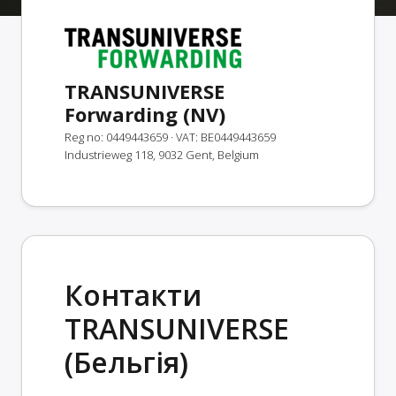
TRANSUNIVERSE
Forwarding (NV)
Reg no: 0449443659
· VAT: BE0449443659
Industrieweg 118, 9032 Gent, Belgium
Контакти
TRANSUNIVERSE
(Бельгія)