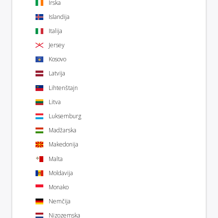
Irska
Islandija
Italija
Jersey
Kosovo
Latvija
Lihtenštajn
Litva
Luksemburg
Madžarska
Makedonija
Malta
Moldavija
Monako
Nemčija
Nizozemska