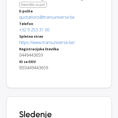
Navodila za pot
E-pošta
quotations@transuniverse.be
Telefon
+32 9 253 31 00
Spletna stran
https://www.transuniverse.be/
Registracijska številka
0449443659
ID za DDV
BE0449443659
Sledenje