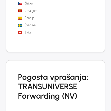
Češka
Črna gora
Španija
Švedska
Švica
Pogosta vprašanja:
TRANSUNIVERSE
Forwarding (NV)