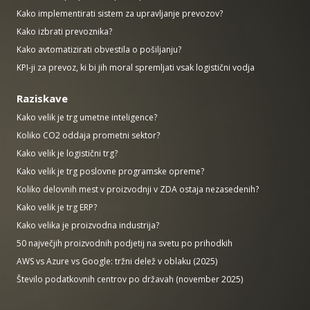
Kako implementirati sistem za upravljanje prevozov?
Kako izbrati prevoznika?
Kako avtomatizirati obvestila o pošiljanju?
KPI-ji za prevoz, ki bi jih moral spremljati vsak logistični vodja
Raziskave
Kako velik je trg umetne inteligence?
Koliko CO2 oddaja prometni sektor?
Kako velik je logistični trg?
Kako velik je trg poslovne programske opreme?
Koliko delovnih mest v proizvodnji v ZDA ostaja nezasedenih?
Kako velik je trg ERP?
Kako velika je proizvodna industrija?
50 največjih proizvodnih podjetij na svetu po prihodkih
AWS vs Azure vs Google: tržni delež v oblaku (2025)
Število podatkovnih centrov po državah (november 2025)