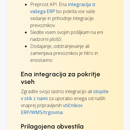
Preprost API: Ena
integracija iz
vašega ERP
bo pokrila vse vaše
sedanje in prihodnje integracije
prevoznikov.
Sledite vsem svojim pošiljkam na eni
nadzorni plošči.
Dodajanje, odstranjevanje ali
zamenjava prevoznikov je hitro in
enostavno.
Ena integracija za pokritje
vseh
Zgradite svojo lastno integracijo ali
stopite
v stik z nami
za uporabo enega od naših
vnaprej pripravljenih
vtičnikov
ERP/WMS/trgovina
.
Prilagojena obvestila