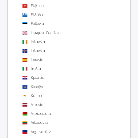
Ελβετία
Ελλάδα
Εσθονία
Ηνωμένο Βασίλειο
Ιρλανδία
Ισλανδία
Ισπανία
Ιταλία
Κροατία
Κόσοβο
Κύπρος
Λετονία
Λευκορωσία
Λιθουανία
Λιχτενστάιν