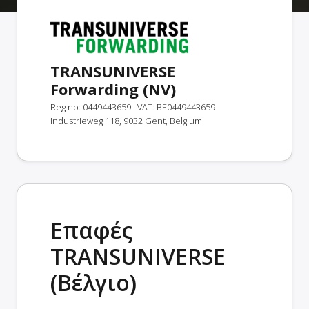
TRANSUNIVERSE
Forwarding (NV)
Reg no: 0449443659
· VAT: BE0449443659
Industrieweg 118, 9032 Gent, Belgium
Επαφές
TRANSUNIVERSE
(Βέλγιο)