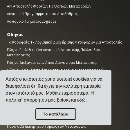
API Αποστολής Φορτίων Πολλαπλών Μεταφορέων
Λογισμικό Προγραμματισμού Αποβάθρας
Λογισμικό Τμήματος Logistics
Οδηγοί
Τα Κορυφαία 17 Λογισμικά Διαχείρισης Μεταφορών για Αποστολείς
Πώς να Επιλέξετε ένα Λογισμικό Αποστολής Πολλαπλών
Μεταφορέων;
Πώς να Διεξάγετε έναν Απλό Διαγωνισμό Μεταφοράς;
Πώς να Εφαρμόσετε ένα Σύστημα Διαχείρισης Μεταφορών;
Πώς να Επιλέξετε έναν Μεταφορέα Φορτίου;
Αυτός ο ιστότοπος χρησιμοποιεί cookies για να
Πώς να Αυτοματοποιήσετε τις Ειδοποιήσεις Αποστολής;
διασφαλίσει ότι θα έχετε την καλύτερη εμπειρία
KPIs Μεταφορών που Κάθε Διευθυντής Logistics Πρέπει να
στον ιστότοπό μας.
Μάθετε περισσότερα
. Η
Παρακολουθεί
πολιτική απορρήτου μας βρίσκεται
εδώ
.
Έρευνα
Το κατάλαβα
Πόσο Μεγάλη είναι η Αγορά AI;
Πόσο CO2 Εκπέμπει ο Τομέας των Μεταφορών;