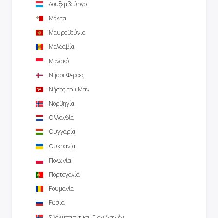
Λουξεμβούργο
Μάλτα
Μαυροβούνιο
Μολδαβία
Μονακό
Νήσοι Φερόες
Νήσος του Μαν
Νορβηγία
Ολλανδία
Ουγγαρία
Ουκρανία
Πολωνία
Πορτογαλία
Ρουμανία
Ρωσία
Σβάλμπαρντ και Γιαν Μαγιέν