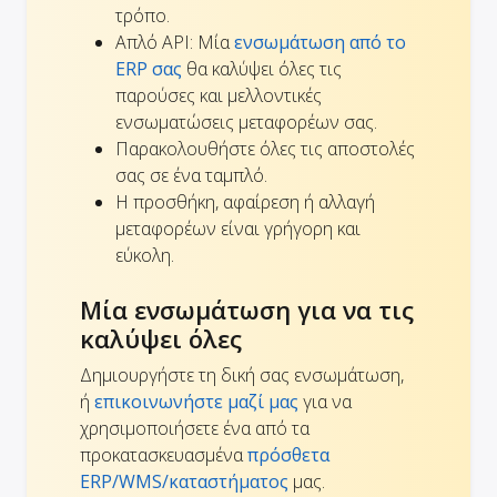
τρόπο.
Απλό API: Μία
ενσωμάτωση από το
ERP σας
θα καλύψει όλες τις
παρούσες και μελλοντικές
ενσωματώσεις μεταφορέων σας.
Παρακολουθήστε όλες τις αποστολές
σας σε ένα ταμπλό.
Η προσθήκη, αφαίρεση ή αλλαγή
μεταφορέων είναι γρήγορη και
εύκολη.
Μία ενσωμάτωση για να τις
καλύψει όλες
Δημιουργήστε τη δική σας ενσωμάτωση,
ή
επικοινωνήστε μαζί μας
για να
χρησιμοποιήσετε ένα από τα
προκατασκευασμένα
πρόσθετα
ERP/WMS/καταστήματος
μας.