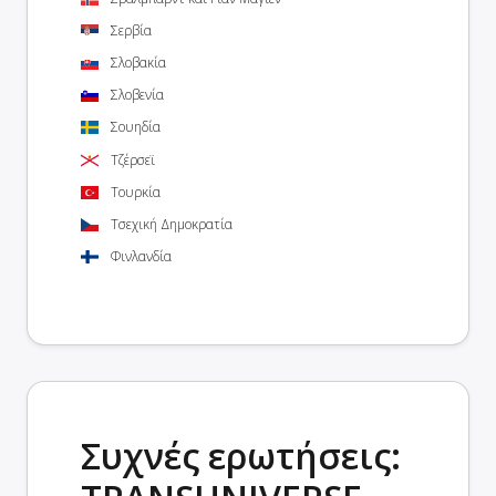
Σερβία
Σλοβακία
Σλοβενία
Σουηδία
Τζέρσεϊ
Τουρκία
Τσεχική Δημοκρατία
Φινλανδία
Συχνές ερωτήσεις: