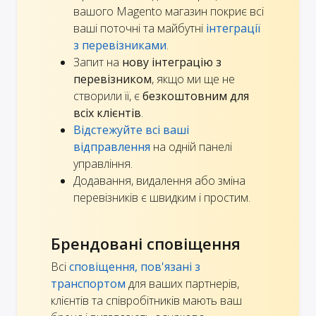
вашого Magento магазин покриє всі
ваші поточні та майбутні
інтеграції
з перевізниками
.
Запит на
нову інтеграцію з
перевізником
, якщо ми ще не
створили її, є
безкоштовним для
всіх клієнтів
.
Відстежуйте всі ваші
відправлення
на одній панелі
управління.
Додавання, видалення або зміна
перевізників є швидким і простим.
Брендовані сповіщення
Всі
сповіщення, пов'язані з
транспортом
для ваших партнерів,
клієнтів та співробітників мають ваш