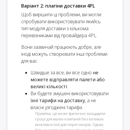
Варіант 2: плагіни доставки 4PL
Щоб вирішити ці проблеми, ви могли
спробувати використовувати якийсь
тип модуля доставки з кількома
перевізниками від провайдера 4PL.
Вони зазвичай працюють добре, але
іноді можуть створювати інші проблеми
для вас:
Швидше за все, ви все одно
не
можете відправляти палети або
великі кількості
.
Ви будете змушені використовувати
їхні тарифи на доставку
, а не
власні узгоджені тарифи.
Примітка: це може фактично заощадити
гроші для малих компаній без великих
можливостей для переговорів. Однак,