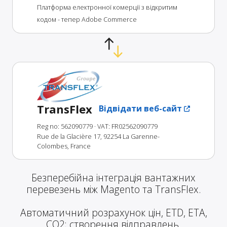
Платформа електронної комерції з відкритим
кодом - тепер Adobe Commerce
TransFlex
Відвідати веб-сайт
Reg no: 562090779
· VAT: FR02562090779
Rue de la Glacière 17, 92254 La Garenne-
Colombes, France
Безперебійна інтеграція вантажних
перевезень між Magento та TransFlex.
Автоматичний розрахунок цін, ETD, ETA,
CO2; створення відправлень,