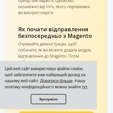
бренд і виглядають однаково,
незалежно від того, якого перевізника
ви використовуєте.
Як почати відправлення
безпосередньо з Magento
Отримайте демонстрацію, щоб
побачити, як ви можете додати модуль
відправлення до Magento. Потім
виберіть своїх перевізників, завантажте
свої ціни та інші угоди з вашими
Цей веб-сайт використовує файли cookie,
перевізниками, запросіть своїх
щоб забезпечити вам найкращий досвід на
користувачів і почніть відправлення
нашому веб-сайті.
Дізнатися більше
. Нашу
відразу. Дивіться також:
Налаштування
політику конфіденційності можна знайти
тут
.
моїх перевізників, прайс-листів та
Переглянути всі інтеграції
користувачів в Cargoson
.
Зрозуміло
Переглянути всіх перевізників