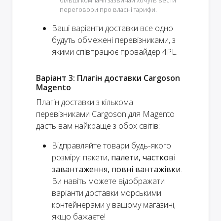
більші компанії зазвичай хочуть вести
переговори про власні тарифи.
Ваші варіанти доставки
все одно
будуть обмежені перевізниками, з
якими співпрацює провайдер 4PL.
Варіант 3: Плагін доставки Cargoson
Magento
Плагін доставки з кількома
перевізниками Cargoson для Magento
дасть вам найкраще з обох світів:
Відправляйте товари будь-якого
розміру: пакети,
палети, часткові
завантаження, повні вантажівки
.
Ви навіть можете відображати
варіанти доставки морськими
контейнерами у вашому магазині,
якщо бажаєте!