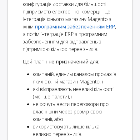
конфігурація доставки для більшості
підприємств електронної комерції - це
інтеграція їхнього магазину Magento з
їхнім
програмним забезпеченням ERP
,
а потім інтеграція ERP з програмним
забезпеченням для відправлень з
підтримкою кількох перевізників.
Цей плагін
не призначений для
:
компаній, єдиним каналом продажів
яких є їхній магазин Magento, і
які відправляють невеликі кількості
(менше палети), і
не хочуть вести переговори про
власні ціни через розмір своєї
компанії, або
використовують лише кілька
великих перевізників.