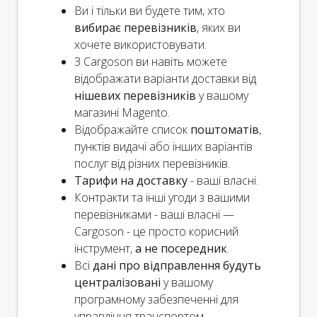
Ви і
тільки
ви будете тим, хто
вибирає перевізників
, яких ви
хочете використовувати.
З Cargoson ви навіть можете
відображати варіанти доставки від
нішевих перевізників
у вашому
магазині Magento.
Відображайте список
поштоматів
,
пунктів видачі або інших варіантів
послуг від різних перевізників.
Тарифи на доставку
- ваші власні.
Контракти та інші угоди з вашими
перевізниками - ваші власні —
Cargoson - це просто корисний
інструмент,
а не посередник
.
Всі
дані про відправлення будуть
централізовані
у вашому
програмному забезпеченні для
управління транспортом.