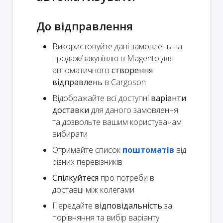
До відправлення
Використовуйте дані замовлень на
продаж/закупівлю в Magento для
автоматичного
створення
відправлень
в Cargoson
Відображайте всі доступні
варіанти
доставки
для даного замовлення
та дозвольте вашим користувачам
вибирати
Отримайте список
поштоматів
від
різних перевізників
Спілкуйтеся
про потреби в
доставці між колегами
Передайте
відповідальність
за
порівняння та вибір варіанту