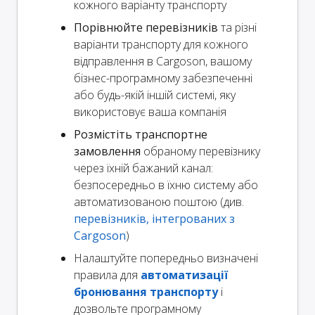
кожного варіанту транспорту
Порівнюйте перевізників
та різні
варіанти транспорту для кожного
відправлення в Cargoson, вашому
бізнес-програмному забезпеченні
або будь-якій іншій системі, яку
використовує ваша компанія
Розмістіть транспортне
замовлення
обраному перевізнику
через їхній бажаний канал:
безпосередньо в їхню систему або
автоматизованою поштою (див.
перевізників, інтегрованих з
Cargoson
)
Налаштуйте попередньо визначені
правила для
автоматизації
бронювання транспорту
і
дозвольте програмному