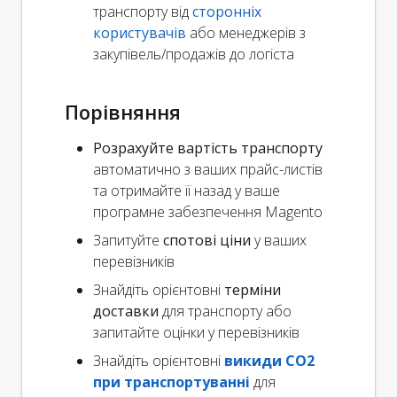
транспорту від
сторонніх
користувачів
або менеджерів з
закупівель/продажів до логіста
Порівняння
Розрахуйте вартість транспорту
автоматично з ваших прайс-листів
та отримайте її назад у ваше
програмне забезпечення Magento
Запитуйте
спотові ціни
у ваших
перевізників
Знайдіть орієнтовні
терміни
доставки
для транспорту або
запитайте оцінки у перевізників
Знайдіть орієнтовні
викиди CO2
при транспортуванні
для