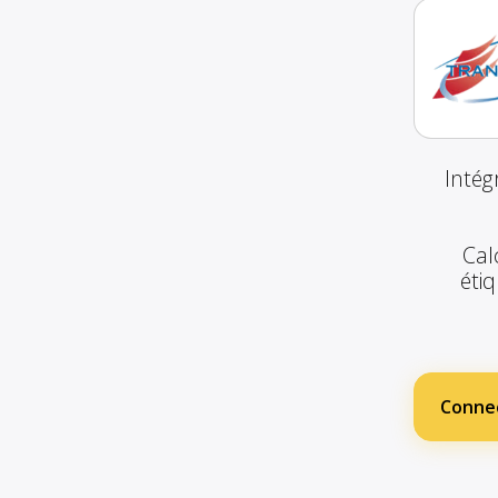
Intég
Cal
étiq
Conne