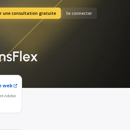
r une consultation gratuite
Se connecter
nsFlex
te web
ant Adobe