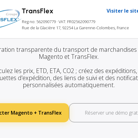
TransFlex
Visiter le si
Reg no: 562090779
· VAT: FR02562090779
Rue de la Glacière 17, 92254 La Garenne-Colombes, France
ration transparente du transport de marchandises
Magento et TransFlex.
culez les prix, ETD, ETA, CO2 ; créez des expéditions,
uettes d'expédition, des liens de suivi et des notifica
personnalisées automatiquement.
cter Magento + TransFlex
Réserver une démo grat