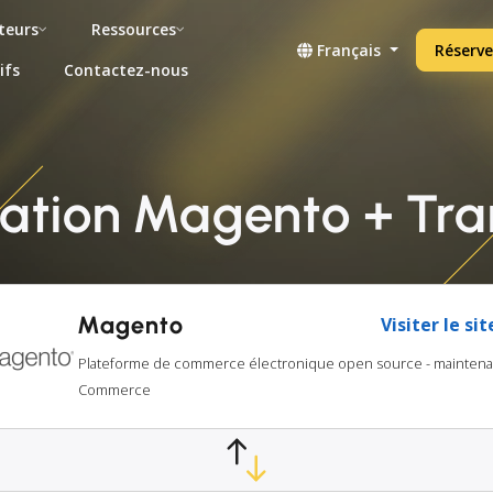
teurs
Ressources
Français
Réserve
ifs
Contactez-nous
ration Magento + Tra
Magento
Visiter le si
Plateforme de commerce électronique open source - mainten
Commerce