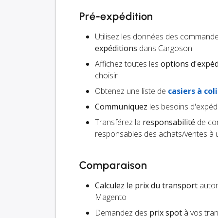
Pré-expédition
Utilisez les données des command
expéditions
dans Cargoson
Affichez toutes les
options d'expéd
choisir
Obtenez une liste de
casiers à coli
Communiquez
les besoins d'expédi
Transférez la
responsabilité
de com
responsables des achats/ventes à un
Comparaison
Calculez le prix du transport
automa
Magento
Demandez des
prix spot
à vos tra