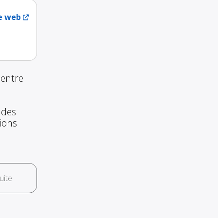
te web
 entre
 des
tions
uite