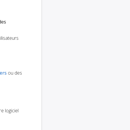
des
lisateurs
iers
ou des
e logiciel