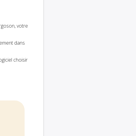
rgoson, votre
ctement dans
ogiciel choisir