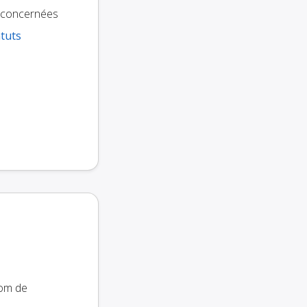
s concernées
atuts
nom de