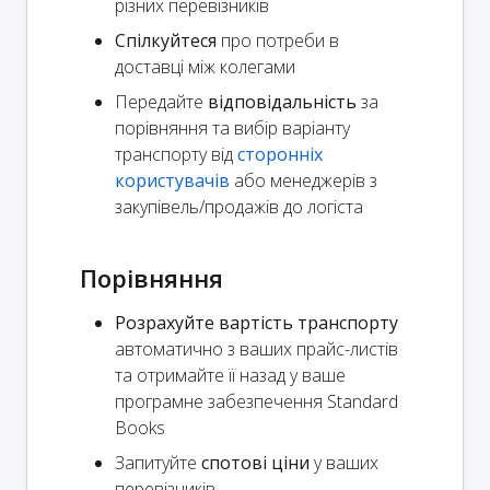
різних перевізників
Спілкуйтеся
про потреби в
доставці між колегами
Передайте
відповідальність
за
порівняння та вибір варіанту
транспорту від
сторонніх
користувачів
або менеджерів з
закупівель/продажів до логіста
Порівняння
Розрахуйте вартість транспорту
автоматично з ваших прайс-листів
та отримайте її назад у ваше
програмне забезпечення Standard
Books
Запитуйте
спотові ціни
у ваших
перевізників