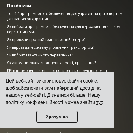
Посібники
Топ-17 програмного забезпечення для управління транспортом
для вантажовідправників
Як вибрати програмне забезпечення для відправлення кількома
перевізниками?
Як провести простий транспортний тендер?
Як впровадити систему управління транспортом?
Як вибрати вантажного перевізника?
Як автоматизувати сповіщення про відправлення?
KPI вантажоперевезень, які повинен відстежувати кожен
логістичний менеджер
Цей веб-сайт використовує файли cookie,
щоб забезпечити вам найкращий досвід на
Дослідження
нашому веб-сайті.
Дізнатися більше
. Нашу
Наскільки великий ринок штучного інтелекту?
політику конфіденційності можна знайти
тут
.
Скільки CO2 виділяє транспортний сектор?
Наскільки великий логістичний ринок?
Зрозуміло
Наскільки великий ринок корпоративного програмного
забезпечення?