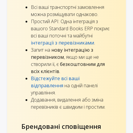
Всі ваші транспортні замовлення
можна розміщувати однаково.
Простий API: Одна інтеграція з
вашого Standard Books ERP покриє
всі ваші поточні та майбутні
інтеграції з перевізниками
.
Запит на
нову інтеграцію з
перевізником
, якщо ми ще не
створили її, є
безкоштовним для
всіх клієнтів
.
Відстежуйте всі ваші
відправлення
на одній панелі
управління.
Додавання, видалення або зміна
перевізників є швидким і простим.
Брендовані сповіщення