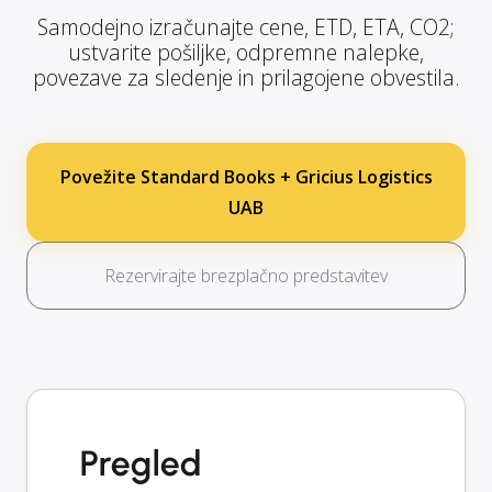
Samodejno izračunajte cene, ETD, ETA, CO2;
ustvarite pošiljke, odpremne nalepke,
povezave za sledenje in prilagojene obvestila.
Povežite Standard Books + Gricius Logistics
UAB
Rezervirajte brezplačno predstavitev
Pregled