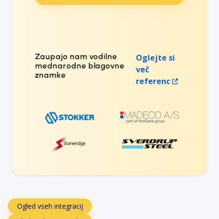
Zaupajo nam vodilne
Oglejte si
mednarodne blagovne
več
znamke
referenc
Ogled vseh integracij