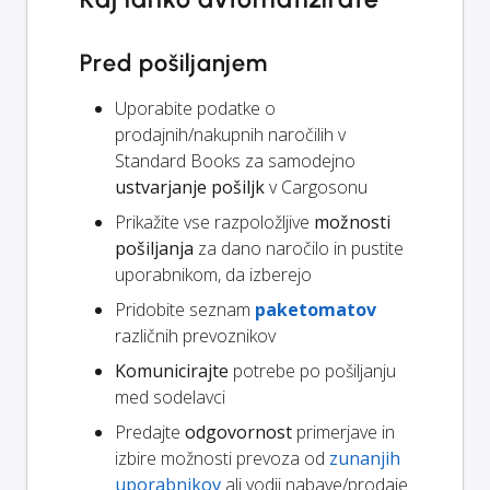
Pred pošiljanjem
Uporabite podatke o
prodajnih/nakupnih naročilih v
Standard Books za samodejno
ustvarjanje pošiljk
v Cargosonu
Prikažite vse razpoložljive
možnosti
pošiljanja
za dano naročilo in pustite
uporabnikom, da izberejo
Pridobite seznam
paketomatov
različnih prevoznikov
Komunicirajte
potrebe po pošiljanju
med sodelavci
Predajte
odgovornost
primerjave in
izbire možnosti prevoza od
zunanjih
uporabnikov
ali vodij nabave/prodaje