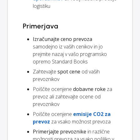
logistiku
Primerjava
Izračunajte ceno prevoza
samodejno iz vaših cenikov in jo
prejmite nazaj v vašo programsko
opremo Standard Books
Zahtevajte
spot cene
od vaših
prevoznikov
Poiščite ocenjene
dobavne roke
za
prevoz ali zahtevajte ocene od
prevoznikov
Poiščite ocenjene
emisije CO2 za
prevoz
za vsako možnost prevoza
Primerjajte prevoznike
in različne
možnosti prevoza za vsako pošiljko v