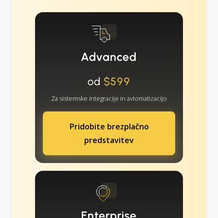
Advanced
od
$599
Za sistemske integracije in avtomatizacijo
Pridobite brezplačno
predstavitev
Enterprise