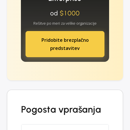
od
$1000
Rešitve po meri za velike organizacije
Pridobite brezplačno
predstavitev
Pogosta vprašanja