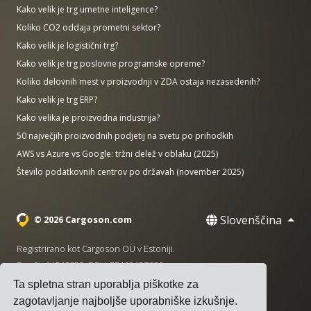
Kako velik je trg umetne inteligence?
Koliko CO2 oddaja prometni sektor?
Kako velik je logistični trg?
Kako velik je trg poslovne programske opreme?
Koliko delovnih mest v proizvodnji v ZDA ostaja nezasedenih?
Kako velik je trg ERP?
Kako velika je proizvodna industrija?
50 največjih proizvodnih podjetij na svetu po prihodkih
AWS vs Azure vs Google: tržni delež v oblaku (2025)
Število podatkovnih centrov po državah (november 2025)
Slovenščina
© 2026 Cargoson.com
Registrirano kot Cargoson OÜ v Estoniji.
Reg št: 14545832. DDV: EE102137680.
Ta spletna stran uporablja piškotke za
Sedež: Pärnu mnt. 141, 11314 Talin, Estonija
zagotavljanje najboljše uporabniške izkušnje.
·
+372 5555 0028
hello@cargoson.com