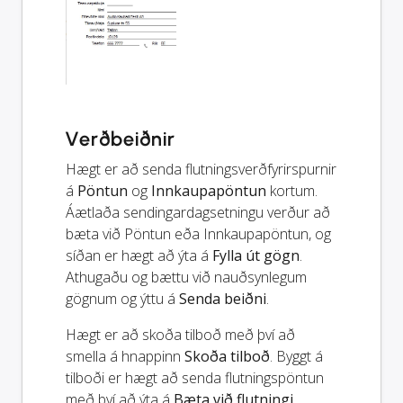
Verðbeiðnir
Hægt er að senda flutningsverðfyrirspurnir
á
Pöntun
og
Innkaupapöntun
kortum.
Áætlaða sendingardagsetningu verður að
bæta við Pöntun eða Innkaupapöntun, og
síðan er hægt að ýta á
Fylla út gögn
.
Athugaðu og bættu við nauðsynlegum
gögnum og ýttu á
Senda beiðni
.
Hægt er að skoða tilboð með því að
smella á hnappinn
Skoða tilboð
. Byggt á
tilboði er hægt að senda flutningspöntun
með því að ýta á
Bæta við flutningi
.