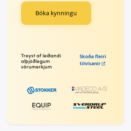
Bóka kynningu
Treyst af leiðandi
Skoða fleiri
alþjóðlegum
tilvísanir
vörumerkjum