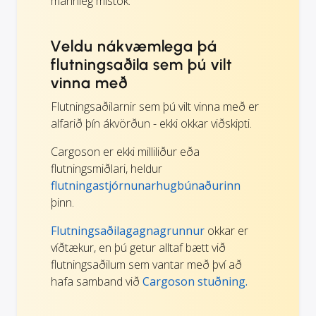
mannleg mistök.
Veldu nákvæmlega þá
flutningsaðila sem þú vilt
vinna með
Flutningsaðilarnir sem þú vilt vinna með er
alfarið þín ákvörðun - ekki okkar viðskipti.
Cargoson er ekki milliliður eða
flutningsmiðlari, heldur
flutningastjórnunarhugbúnaðurinn
þinn.
Flutningsaðilagagnagrunnur
okkar er
víðtækur, en þú getur alltaf bætt við
flutningsaðilum sem vantar með því að
hafa samband við
Cargoson stuðning.