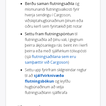
Berðu saman flutningsaðila
og
mismunandi flutningsvalkosti fyrir
hverja sendingu í Cargoson,
viðskiptahugbúnaðinum þínum eða
öðru kerfi sem fyrirtækið þitt notar
Settu fram flutningspöntun
til
flutningsaðila að þínu vali, í gegnum
þeirra ákjósanlega rás: beint inn í kerfi
þeirra eða með sjálfvirkum tölvupósti
(sjá
flutningsaðilana sem eru
samþættir við Cargoson
)
Settu upp fyrirfram skilgreindar reglur
til að
sjálfvirknivæða
flutningsbókun
og leyfðu
hugbúnaðinum að velja
flutningsaðilann sjálfkrafa