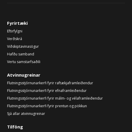
Fyrirtæki
Eftirfylgni
Verðskrá
Viðskiptavinasögur
Hafðu samband
Vertu samstarfsaðili
Atvinnugreinar
Flutningsstjórnunarkerfi fyrir raftækjaframleiðendur
Flutningsstjórnunarkerfi fyrir efnaframleiðendur
Flutningsstjórnunarkerfi fyrir málm- og vélaframleiðendur
Flutningsstjórnunarkerfi fyrir prentun og pökkun
Sjá allar atvinnugreinar
Tilföng