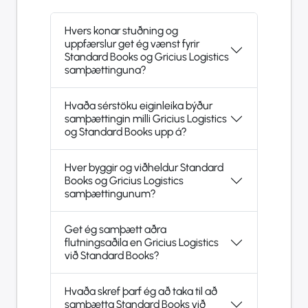
Hvers konar stuðning og
uppfærslur get ég vænst fyrir
Standard Books og Gricius Logistics
samþættinguna?
Hvaða sérstöku eiginleika býður
samþættingin milli Gricius Logistics
og Standard Books upp á?
Hver byggir og viðheldur Standard
Books og Gricius Logistics
samþættingunum?
Get ég samþætt aðra
flutningsaðila en Gricius Logistics
við Standard Books?
Hvaða skref þarf ég að taka til að
samþætta Standard Books við