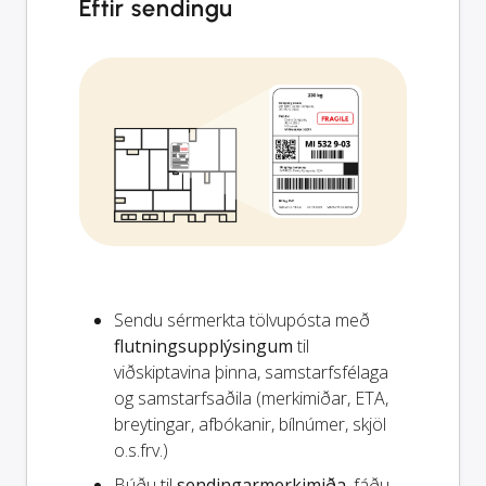
Eftir sendingu
Sendu sérmerkta tölvupósta með
flutningsupplýsingum
til
viðskiptavina þinna, samstarfsfélaga
og samstarfsaðila (merkimiðar, ETA,
breytingar, afbókanir, bílnúmer, skjöl
o.s.frv.)
Búðu til
sendingarmerkimiða
, fáðu