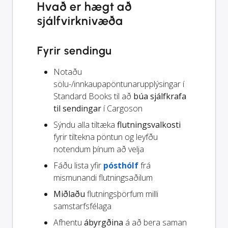
Hvað er hægt að
sjálfvirknivæða
Fyrir sendingu
Notaðu
sölu-/innkaupapöntunarupplýsingar í
Standard Books til að
búa sjálfkrafa
til sendingar
í Cargoson
Sýndu alla tiltæka
flutningsvalkosti
fyrir tiltekna pöntun og leyfðu
notendum þínum að velja
Fáðu lista yfir
pósthólf
frá
mismunandi flutningsaðilum
Miðlaðu
flutningsþörfum milli
samstarfsfélaga
Afhentu
ábyrgðina
á að bera saman