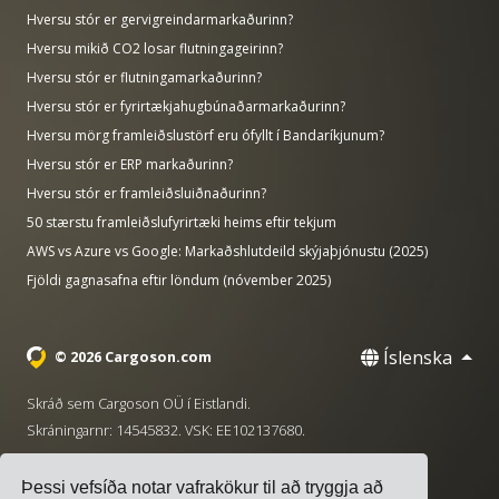
Hversu stór er gervigreindarmarkaðurinn?
Hversu mikið CO2 losar flutningageirinn?
Hversu stór er flutningamarkaðurinn?
Hversu stór er fyrirtækjahugbúnaðarmarkaðurinn?
Hversu mörg framleiðslustörf eru ófyllt í Bandaríkjunum?
Hversu stór er ERP markaðurinn?
Hversu stór er framleiðsluiðnaðurinn?
50 stærstu framleiðslufyrirtæki heims eftir tekjum
AWS vs Azure vs Google: Markaðshlutdeild skýjaþjónustu (2025)
Fjöldi gagnasafna eftir löndum (nóvember 2025)
Íslenska
© 2026 Cargoson.com
Skráð sem Cargoson OÜ í Eistlandi.
Skráningarnr: 14545832. VSK: EE102137680.
Höfuðstöðvar: Pärnu mnt. 141, 11314 Tallinn, Eistland
Þessi vefsíða notar vafrakökur til að tryggja að