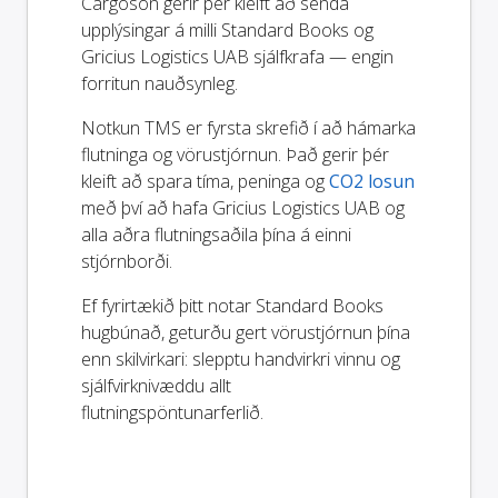
Cargoson gerir þér kleift að senda
upplýsingar á milli Standard Books og
Gricius Logistics UAB sjálfkrafa — engin
forritun nauðsynleg.
Notkun TMS er fyrsta skrefið í að hámarka
flutninga og vörustjórnun. Það gerir þér
kleift að spara tíma, peninga og
CO2 losun
með því að hafa Gricius Logistics UAB og
alla aðra flutningsaðila þína á einni
stjórnborði.
Ef fyrirtækið þitt notar Standard Books
hugbúnað, geturðu gert vörustjórnun þína
enn skilvirkari: slepptu handvirkri vinnu og
sjálfvirknivæddu allt
flutningspöntunarferlið.