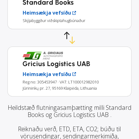
Standard Books
Heimsækja vefsíðu
Skýjabyggður viðskiptahugbúnaður
Gricius Logistics UAB
Heimsækja vefsíðu
Reg no: 305453947
· VAT: LT100012982010
Jūrininkų pr. 27, 95169 Klaipėda, Lithuania
Heildstæð flutningasamþætting milli Standard
Books og Gricius Logistics UAB .
Reiknaðu verð, ETD, ETA, CO2; búðu til
vörusendingar, sendingarmerkimiða,