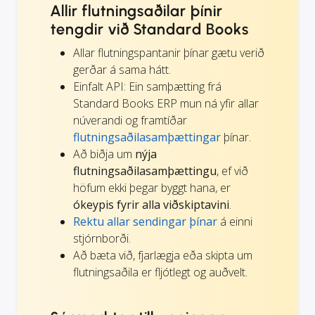
Allir flutningsaðilar þínir
tengdir við Standard Books
Allar flutningspantanir þínar gætu verið
gerðar á sama hátt.
Einfalt API: Ein samþætting frá
Standard Books ERP mun ná yfir allar
núverandi og framtíðar
flutningsaðilasamþættingar
þínar.
Að biðja um
nýja
flutningsaðilasamþættingu
, ef við
höfum ekki þegar byggt hana, er
ókeypis fyrir alla viðskiptavini
.
Rektu allar sendingar þínar
á einni
stjórnborði.
Að bæta við, fjarlægja eða skipta um
flutningsaðila er fljótlegt og auðvelt.