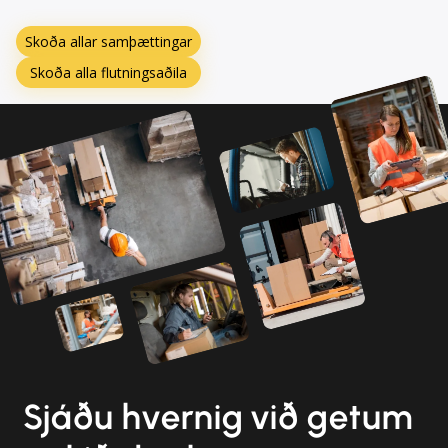
Skoða allar samþættingar
Skoða alla flutningsaðila
Sjáðu hvernig við getum