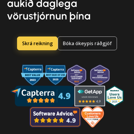
aukið daglega
vörustjórnun þína
Skrá reikning
Bóka ókeypis ráðgjöf