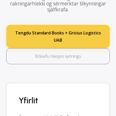
rakningarhlekki og sérmerktar tilkynningar
sjálfkrafa.
Tengdu Standard Books + Gricius Logistics
UAB
Bókaðu ókeypis kynningu
Yfirlit