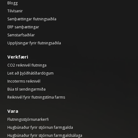
Blogg
Tilvísanir
Samþættingar flutningsaðila
ERP samþættingar
Samstarfsaðilar
Upplýsingar fyrir flutningsaðila
Verkfæri
CO2 reiknivél flutninga
Leit að þjóðhátíðardögum
Incoterms reiknivél
Búa til sendingarmiða
Reiknivél fyrir flutningstíma farms
Vara
Flutningsstjórnunarkerfi
Hugbúnaður fyrir stjórnun farmgjalda
Hugbúnaður fyrir stjórnun farmgjaldsálaga