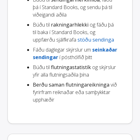
þá í Standard Books, og sendu þá til
viðeigandi aðila
Búðu til
rakningarhlekki
og fáðu þá
til baka í Standard Books, og
uppfærðu sjálfkrafa
stöðu sendinga
Fáðu daglegar skýrslur um
seinkaðar
sendingar
í pósthólfið þitt
Búðu til
flutningastatistík
og skýrslur
yfir alla flutningsaðila þína
Berðu saman flutningareikninga
við
fyrirfram reiknaðar eða samþykktar
upphæðir