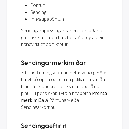
Pöntun
Sending
Innkaupapöntun
Sendingarupplýsingarnar eru afritaðar af
grunnsskjalinu, en hægt er að breyta þeim
handvirkt ef þörf krefur.
Sendingarmerkimiðar
Eftir að flutningspöntun hefur verið gerð er
hægt að opna og prenta pakkamerkimiða
beint úr Standard Books mælaborðinu
þínu. Til þess skaltu ýta á hnappinn
Prenta
merkimiða
á Pöntunar- eða
Sendingarkortinu.
Sendingaeftirlit