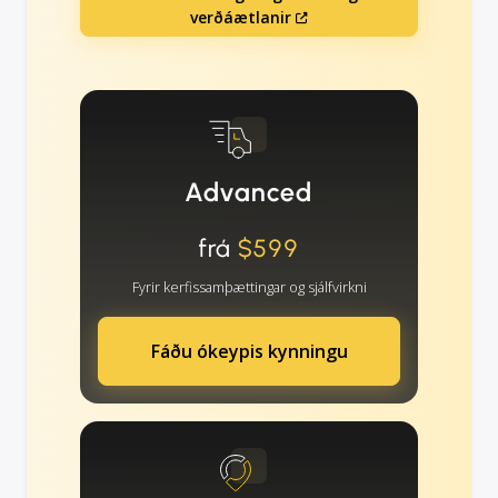
verðáætlanir
Advanced
frá
$599
Fyrir kerfissamþættingar og sjálfvirkni
Fáðu ókeypis kynningu