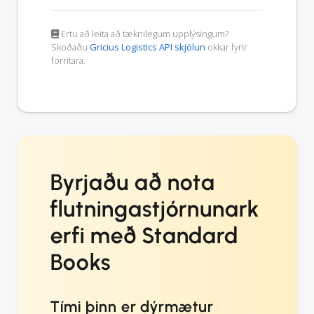
Ertu að leita að tæknilegum upplýsingum?
Skoðaðu
Gricius Logistics API skjölun
okkar fyrir
forritara.
Byrjaðu að nota
flutningastjórnunark
erfi með Standard
Books
Tími þinn er dýrmætur