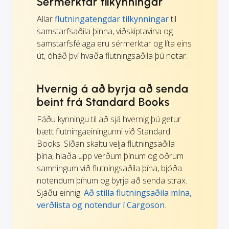
Sérmerktar tilkynningar
Allar
flutningatengdar tilkynningar
til
samstarfsaðila þinna, viðskiptavina og
samstarfsfélaga eru sérmerktar og líta eins
út, óháð því hvaða flutningsaðila þú notar.
Hvernig á að byrja að senda
beint frá Standard Books
Fáðu kynningu til að sjá hvernig þú getur
bætt flutningaeiningunni við Standard
Books. Síðan skaltu velja flutningsaðila
þína, hlaða upp verðum þínum og öðrum
samningum við flutningsaðila þína, bjóða
notendum þínum og byrja að senda strax.
Sjáðu einnig:
Að stilla flutningsaðila mína,
verðlista og notendur í Cargoson
.