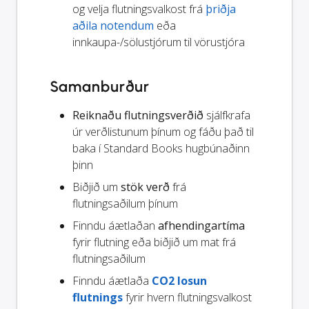
og velja flutningsvalkost frá
þriðja
aðila notendum
eða
innkaupa-/sölustjórum til vörustjóra
Samanburður
Reiknaðu flutningsverðið
sjálfkrafa
úr verðlistunum þínum og fáðu það til
baka í Standard Books hugbúnaðinn
þinn
Biðjið um
stök verð
frá
flutningsaðilum þínum
Finndu áætlaðan
afhendingartíma
fyrir flutning eða biðjið um mat frá
flutningsaðilum
Finndu áætlaða
CO2 losun
flutnings
fyrir hvern flutningsvalkost