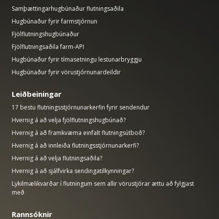
Samþættingarhugbúnaður flutningsaðila
Hugbúnaður fyrir farmstjórnun
Fjölflutningshugbúnaður
Fjölflutningsaðila farm-API
Hugbúnaður fyrir tímasetningu lestunarbryggju
Hugbúnaður fyrir vörustjórnunardeildir
Leiðbeiningar
17 bestu flutningsstjórnunarkerfin fyrir sendendur
Hvernig á að velja fjölflutningshugbúnað?
Hvernig á að framkvæma einfalt flutningsútboð?
Hvernig á að innleiða flutningsstjórnunarkerfi?
Hvernig á að velja flutningsaðila?
Hvernig á að sjálfvirka sendingatilkynningar?
Lykilmælikvarðar í flutningum sem allir vörustjórar ættu að fylgjast
með
Rannsóknir