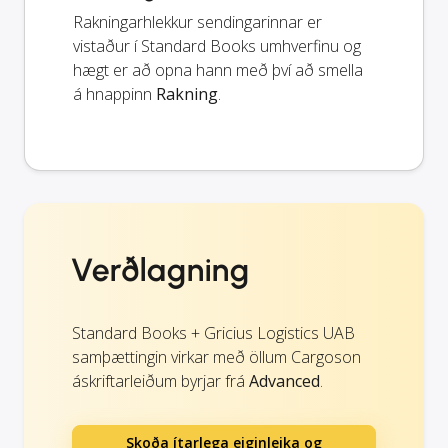
Rakningarhlekkur sendingarinnar er
vistaður í Standard Books umhverfinu og
hægt er að opna hann með því að smella
á hnappinn
Rakning
.
Verðlagning
Standard Books + Gricius Logistics UAB
samþættingin virkar með öllum Cargoson
áskriftarleiðum byrjar frá
Advanced
.
Skoða ítarlega eiginleika og