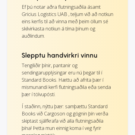
Ef þú notar aðra flutningsaðila ásamt
Gricius Logistics UAB , teljum við að notkun
eins kerfis til að vinna með þeim öllum sé
skilvirkasta notkun á tíma þínum og
auðlindum.
Slepptu handvirkri vinnu
Tengiliðir þínir, pantanir og
sendingarupplýsingar eru nú þegar til í
Standard Books. Hættu að afrita þær í
mismunandi kerfi flutningsaðila eða senda
þær í tölvupósti.
Í staðinn, nýttu þær: samþættu Standard
Books við Cargoson og gögnin þín verða
skiptast sjálfkrafa við alla flutningsaðila
þína! Þetta mun einnig koma í veg fyrir