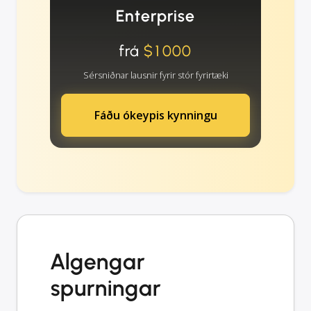
Enterprise
frá
$1000
Sérsniðnar lausnir fyrir stór fyrirtæki
Fáðu ókeypis kynningu
Algengar
spurningar