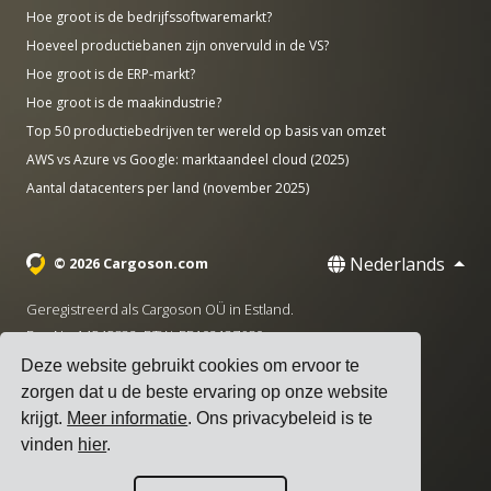
Hoe groot is de bedrijfssoftwaremarkt?
Hoeveel productiebanen zijn onvervuld in de VS?
Hoe groot is de ERP-markt?
Hoe groot is de maakindustrie?
Top 50 productiebedrijven ter wereld op basis van omzet
AWS vs Azure vs Google: marktaandeel cloud (2025)
Aantal datacenters per land (november 2025)
Nederlands
© 2026 Cargoson.com
Geregistreerd als Cargoson OÜ in Estland.
Reg Nr: 14545832. BTW: EE102137680.
Deze website gebruikt cookies om ervoor te
Hoofdkantoor: Pärnu mnt. 141, 11314 Tallinn, Estland
zorgen dat u de beste ervaring op onze website
·
+372 5555 0028
hello@cargoson.com
krijgt.
Meer informatie
. Ons privacybeleid is te
vinden
hier
.
Servicevoorwaarden
|
Privacybeleid
|
Cookiebeleid