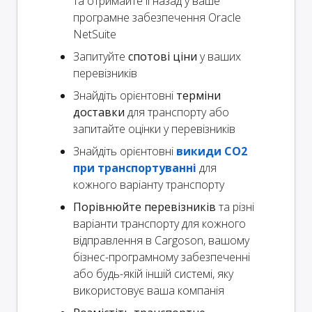
та отримайте її назад у ваше
програмне забезпечення Oracle
NetSuite
Запитуйте
спотові ціни
у ваших
перевізників
Знайдіть орієнтовні
терміни
доставки
для транспорту або
запитайте оцінки у перевізників
Знайдіть орієнтовні
викиди CO2
при транспортуванні
для
кожного варіанту транспорту
Порівнюйте перевізників
та різні
варіанти транспорту для кожного
відправлення в Cargoson, вашому
бізнес-програмному забезпеченні
або будь-якій іншій системі, яку
використовує ваша компанія