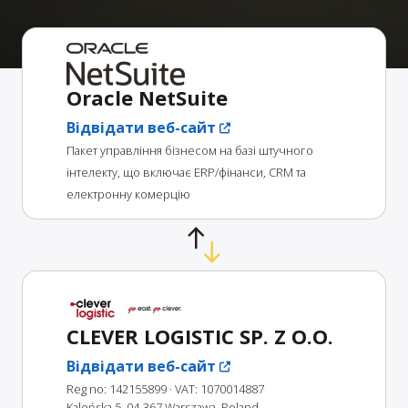
Oracle NetSuite
Відвідати веб-сайт
Пакет управління бізнесом на базі штучного
інтелекту, що включає ERP/фінанси, CRM та
електронну комерцію
CLEVER LOGISTIC SP. Z O.O.
Відвідати веб-сайт
Reg no: 142155899
· VAT: 1070014887
Kaleńska 5, 04-367 Warszawa, Poland