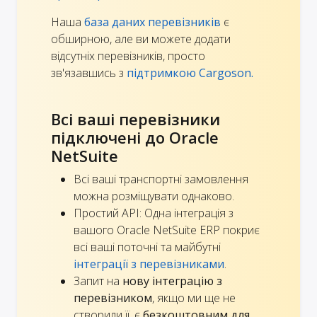
Наша
база даних перевізників
є
обширною, але ви можете додати
відсутніх перевізників, просто
зв'язавшись з
підтримкою Cargoson.
Всі ваші перевізники
підключені до Oracle
NetSuite
Всі ваші транспортні замовлення
можна розміщувати однаково.
Простий API: Одна інтеграція з
вашого Oracle NetSuite ERP покриє
всі ваші поточні та майбутні
інтеграції з перевізниками
.
Запит на
нову інтеграцію з
перевізником
, якщо ми ще не
створили її, є
безкоштовним для