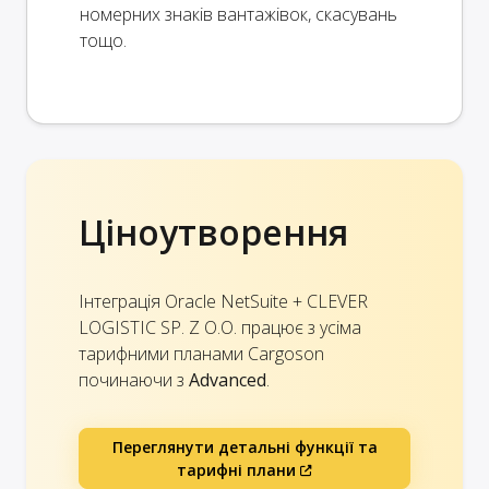
номерних знаків вантажівок, скасувань
тощо.
Ціноутворення
Інтеграція Oracle NetSuite + CLEVER
LOGISTIC SP. Z O.O. працює з усіма
тарифними планами Cargoson
починаючи з
Advanced
.
Переглянути детальні функції та
тарифні плани