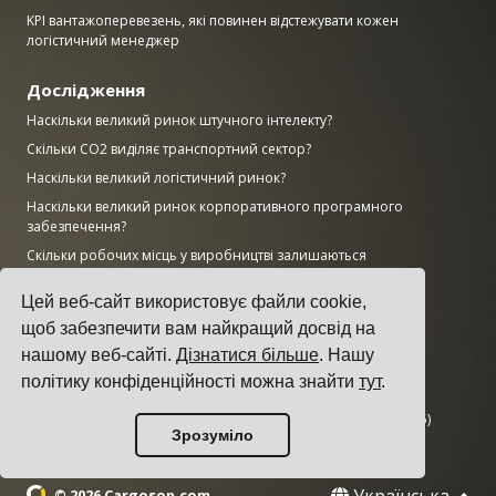
KPI вантажоперевезень, які повинен відстежувати кожен
логістичний менеджер
Дослідження
Наскільки великий ринок штучного інтелекту?
Скільки CO2 виділяє транспортний сектор?
Наскільки великий логістичний ринок?
Наскільки великий ринок корпоративного програмного
забезпечення?
Скільки робочих місць у виробництві залишаються
незаповненими в США?
Цей веб-сайт використовує файли cookie,
Наскільки великий ринок ERP?
щоб забезпечити вам найкращий досвід на
Наскільки великою є виробнича галузь?
нашому веб-сайті.
Дізнатися більше
. Нашу
Топ-50 виробничих компаній світу за доходом
політику конфіденційності можна знайти
тут
.
AWS vs Azure vs Google: частка хмарного ринку (2025)
Кількість центрів обробки даних за країнами (листопад 2025)
Зрозуміло
© 2026 Cargoson.com