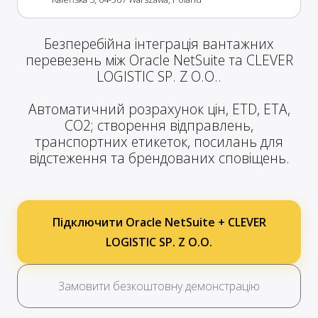
Безперебійна інтеграція вантажних
перевезень між Oracle NetSuite та CLEVER
LOGISTIC SP. Z O.O..
Автоматичний розрахунок цін, ETD, ETA,
CO2; створення відправлень,
транспортних етикеток, посилань для
відстеження та брендованих сповіщень.
Підключити Oracle NetSuite + CLEVER
LOGISTIC SP. Z O.O.
Замовити безкоштовну демонстрацію