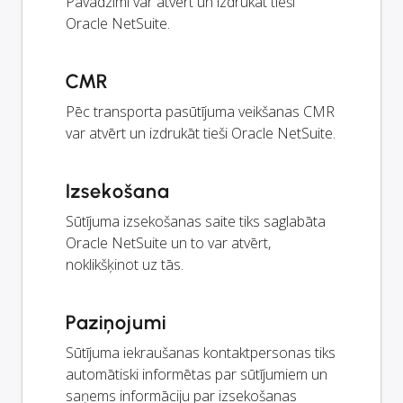
Pavadzīmi var atvērt un izdrukāt tieši
Oracle NetSuite.
CMR
Pēc transporta pasūtījuma veikšanas CMR
var atvērt un izdrukāt tieši Oracle NetSuite.
Izsekošana
Sūtījuma izsekošanas saite tiks saglabāta
Oracle NetSuite un to var atvērt,
noklikšķinot uz tās.
Paziņojumi
Sūtījuma iekraušanas kontaktpersonas tiks
automātiski informētas par sūtījumiem un
saņems informāciju par izsekošanas