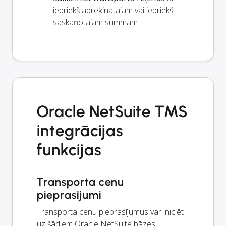
iepriekš aprēķinātajām vai iepriekš
saskaņotajām summām
Oracle NetSuite TMS
integrācijas
funkcijas
Transporta cenu
pieprasījumi
Transporta cenu pieprasījumus var iniciēt
uz šādiem Oracle NetSuite bāzes