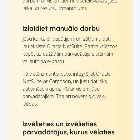
darbam ar visiem tiem ir visefektīvākais jūsu
laika un resursu izmantojums.
Izlaidiet manuālo darbu
Jūsu kontakti, pasūtījumi un sūtījumu dati
jau eksistē Oracle NetSuite. Pārtrauciet tos
kopēt uz dažādām pārvadātāju sistēmām
vai sūtīt pa e-pastu.
Tā vietā izmantojiet to: integrējiet Oracle
NetSuite ar Cargoson, un jūsu dati tiks
automātiski apmainīti ar visiem jūsu
pārvadātājiem! Tas arī novērsīs cilvēku
kļūdas.
Izvēlieties un izvēlieties
pārvadātājus, kurus vēlaties