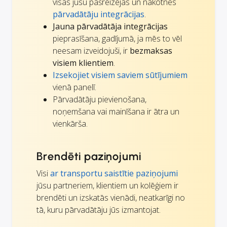
visas jūsu pašreizējās un nākotnes
pārvadātāju integrācijas
.
Jauna pārvadātāja integrācijas
pieprasīšana, gadījumā, ja mēs to vēl
neesam izveidojuši, ir
bezmaksas
visiem klientiem
.
Izsekojiet visiem saviem sūtījumiem
vienā panelī.
Pārvadātāju pievienošana,
noņemšana vai mainīšana ir ātra un
vienkārša.
Brendēti paziņojumi
Visi
ar transportu saistītie paziņojumi
jūsu partneriem, klientiem un kolēģiem ir
brendēti un izskatās vienādi, neatkarīgi no
tā, kuru pārvadātāju jūs izmantojat.