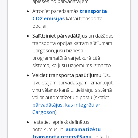
aplēses no pārvadātājiem
Atrodiet paredzamās
transporta
CO2 emisijas
katrai transporta
opcijai
Salīdziniet pārvadātājus
un dažādas
transporta opcijas katram sūtījumam
Cargoson, jūsu biznesa
programmatūrā vai jebkurā citā
sistēmā, ko jūsu uzņēmums izmanto
Veiciet transporta pasūtījumu
jūsu
izvēlētajam pārvadātājam, izmantojot
viņu vēlamo kanālu: tieši viņu sistēmā
vai ar automatizētu e-pastu (skatiet
pārvadātājus, kas integrēti ar
Cargoson
)
Iestatiet iepriekš definētus
noteikumus, lai
automatizētu
transporta rezervēšanu
un ļautu