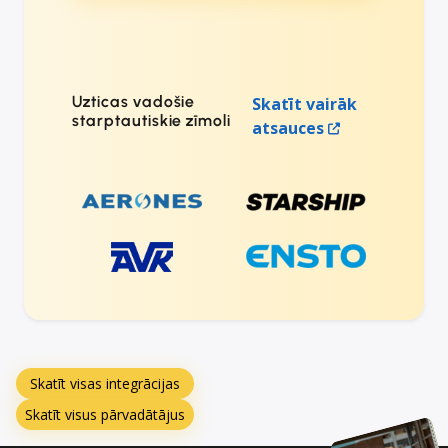
Uzticas vadošie
Skatīt vairāk
starptautiskie zīmoli
atsauces
Skatīt visas integrācijas
Skatīt visus pārvadātājus