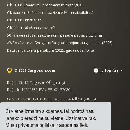
Cik liels ir uzņēmumu programmatūras tirgus?
Cik daudz ražošanas darbavietu ASV ir neaizpildītas?
Cik liels ir ERP tirgus?
Cik liela ir ražošanas nozare?
50 lielākie ražošanas uzņēmumi pasaulē pēc apgrozījuma
AWS vs Azure vs Google: mākoņpakalpojumu tirgus daļas (2025)
Datu centru skaits pa valstīm (2025. gada novembris)
Latviešu
© 2026 Cargoson.com
Reģistrēts kā Cargoson OÜ Igaunijā.
Reģ. Nr: 14545832. PVN: EE102137680.
Galvenā mītne: Pärnu mnt. 141, 11314 Tallina, Igaunija
·
+372 5555 0028
hello@cargoson.com
Šī vietne izmanto sīkdatnes, lai nodrošinātu
labāko pieredzi mūsu vietnē.
Uzzināt vairāk
.
Pakalpojumu noteikumi
|
Privātuma politika
|
Sīkdatņu
Mūsu privātuma politika ir atrodama
šeit
.
politika