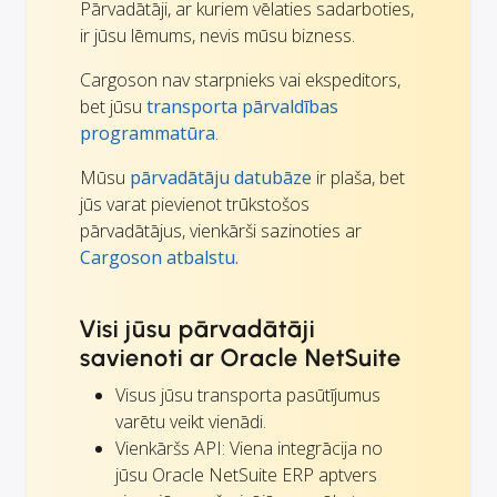
Pārvadātāji, ar kuriem vēlaties sadarboties,
ir jūsu lēmums, nevis mūsu bizness.
Cargoson nav starpnieks vai ekspeditors,
bet jūsu
transporta pārvaldības
programmatūra
.
Mūsu
pārvadātāju datubāze
ir plaša, bet
jūs varat pievienot trūkstošos
pārvadātājus, vienkārši sazinoties ar
Cargoson atbalstu.
Visi jūsu pārvadātāji
savienoti ar Oracle NetSuite
Visus jūsu transporta pasūtījumus
varētu veikt vienādi.
Vienkāršs API: Viena integrācija no
jūsu Oracle NetSuite ERP aptvers