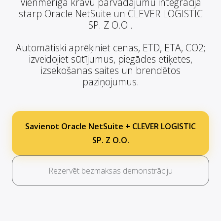
Vienmērīga kravu pārvadājumu integrācija
starp Oracle NetSuite un CLEVER LOGISTIC
SP. Z O.O..
Automātiski aprēķiniet cenas, ETD, ETA, CO2;
izveidojiet sūtījumus, piegādes etiķetes,
izsekošanas saites un brendētos
paziņojumus.
Savienot Oracle NetSuite + CLEVER LOGISTIC
SP. Z O.O.
Rezervēt bezmaksas demonstrāciju