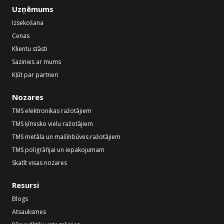
Uzņēmums
Izsekošana
Cenas
Klientu stāsti
Sazinies ar mums
Kļūt par partneri
Nozares
TMS elektronikas ražotājiem
TMS ķīmisko vielu ražotājiem
TMS metāla un mašīnbūves ražotājiem
TMS poligrāfijai un iepakojumam
Skatīt visas nozares
Resursi
Blogs
Atsauksmes