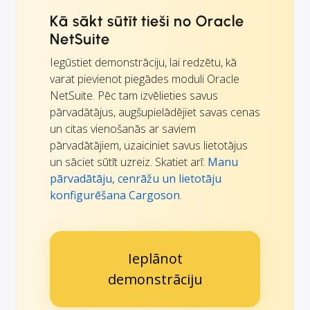
Kā sākt sūtīt tieši no Oracle
NetSuite
Iegūstiet demonstrāciju, lai redzētu, kā
varat pievienot piegādes moduli Oracle
NetSuite. Pēc tam izvēlieties savus
pārvadātājus, augšupielādējiet savas cenas
un citas vienošanās ar saviem
pārvadātājiem, uzaiciniet savus lietotājus
un sāciet sūtīt uzreiz. Skatiet arī:
Manu
pārvadātāju, cenrāžu un lietotāju
konfigurēšana Cargoson
.
Ieplānot
demonstrāciju