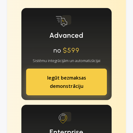
Advanced
no
$599
Sistēmu integrācijām un automatizācijai
Iegūt bezmaksas
demonstrāciju
Enterprise