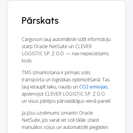
Pārskats
Cargoson ļauj automātiski sūtīt informāciju
starp Oracle NetSuite un CLEVER
LOGISTIC SP. Z O.O. — nav nepieciešams
kods.
TMS izmantošana ir pirmais solis
transporta un loģistikas optimizēšanā. Tas
ļauj ietaupīt laiku, naudu un
CO2 emisijas
,
apvienojot CLEVER LOGISTIC SP. Z O.O.
un visus pārējos pārvadātājus vienā panelī.
Ja jūsu uzņēmums izmanto Oracle
NetSuite, jūs varat iet soli tālāk: izlaist
manuālos soļus un automatizēt piegādes