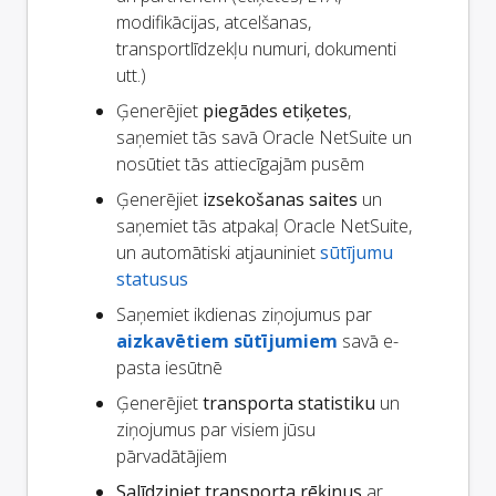
modifikācijas, atcelšanas,
transportlīdzekļu numuri, dokumenti
utt.)
Ģenerējiet
piegādes etiķetes
,
saņemiet tās savā Oracle NetSuite un
nosūtiet tās attiecīgajām pusēm
Ģenerējiet
izsekošanas saites
un
saņemiet tās atpakaļ Oracle NetSuite,
un automātiski atjauniniet
sūtījumu
statusus
Saņemiet ikdienas ziņojumus par
aizkavētiem sūtījumiem
savā e-
pasta iesūtnē
Ģenerējiet
transporta statistiku
un
ziņojumus par visiem jūsu
pārvadātājiem
Salīdziniet transporta rēķinus
ar