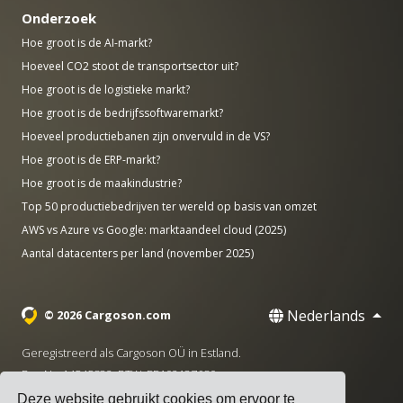
Onderzoek
Hoe groot is de AI-markt?
Hoeveel CO2 stoot de transportsector uit?
Hoe groot is de logistieke markt?
Hoe groot is de bedrijfssoftwaremarkt?
Hoeveel productiebanen zijn onvervuld in de VS?
Hoe groot is de ERP-markt?
Hoe groot is de maakindustrie?
Top 50 productiebedrijven ter wereld op basis van omzet
AWS vs Azure vs Google: marktaandeel cloud (2025)
Aantal datacenters per land (november 2025)
Nederlands
© 2026 Cargoson.com
Geregistreerd als Cargoson OÜ in Estland.
Reg Nr: 14545832. BTW: EE102137680.
Deze website gebruikt cookies om ervoor te