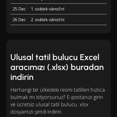
25 Dec
1. svátek vánoční
26 Dec
2. svátek vánoční
Ulusal tatil bulucu Excel
aracımızı (.xlsx) buradan
indirin
Herhangi bir ülkedeki resmi tatilleri hızlıca
bulmak mı istiyorsunuz? E-postanızı girin
ve ücretsiz ulusal tatil bulucu .xlsx
dosyamızı şimdi indirin.