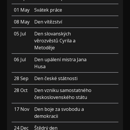
01 May
Svátek práce
08 May
Den vítězství
05 Jul
Den slovanských
věrozvěstů Cyrila a
Metoděje
06 Jul
Den upálení mistra Jana
Husa
28 Sep
Den české státnosti
28 Oct
Den vzniku samostatného
československého státu
17 Nov
Den boje za svobodu a
demokracii
24 Dec
Štědrý den