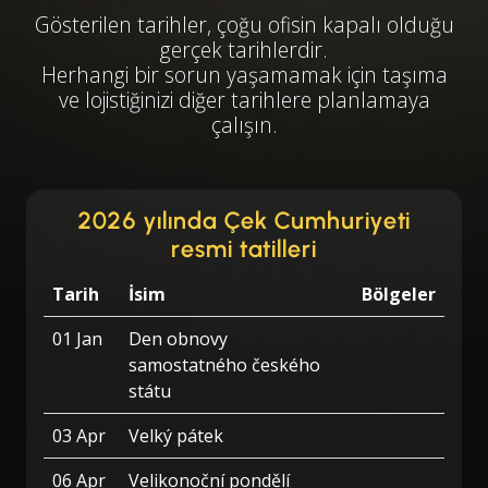
Gösterilen tarihler, çoğu ofisin kapalı olduğu
gerçek tarihlerdir.
Herhangi bir sorun yaşamamak için taşıma
ve lojistiğinizi diğer tarihlere planlamaya
çalışın.
2026 yılında Çek Cumhuriyeti
resmi tatilleri
Tarih
İsim
Bölgeler
01 Jan
Den obnovy
samostatného českého
státu
03 Apr
Velký pátek
06 Apr
Velikonoční pondělí