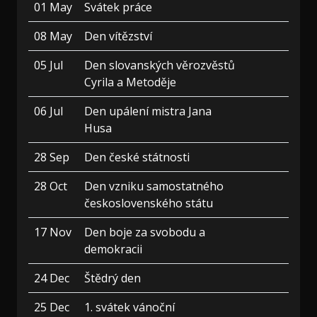
01 May
Svátek práce
08 May
Den vítězství
05 Jul
Den slovanských věrozvěstů
Cyrila a Metoděje
06 Jul
Den upálení mistra Jana
Husa
28 Sep
Den české státnosti
28 Oct
Den vzniku samostatného
československého státu
17 Nov
Den boje za svobodu a
demokracii
24 Dec
Štědrý den
25 Dec
1. svátek vánoční