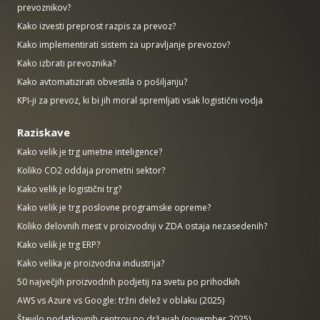
prevoznikov?
Kako izvesti preprost razpis za prevoz?
Kako implementirati sistem za upravljanje prevozov?
Kako izbrati prevoznika?
Kako avtomatizirati obvestila o pošiljanju?
KPI-ji za prevoz, ki bi jih moral spremljati vsak logistični vodja
Raziskave
Kako velik je trg umetne inteligence?
Koliko CO2 oddaja prometni sektor?
Kako velik je logistični trg?
Kako velik je trg poslovne programske opreme?
Koliko delovnih mest v proizvodnji v ZDA ostaja nezasedenih?
Kako velik je trg ERP?
Kako velika je proizvodna industrija?
50 največjih proizvodnih podjetij na svetu po prihodkih
AWS vs Azure vs Google: tržni delež v oblaku (2025)
Število podatkovnih centrov po državah (november 2025)