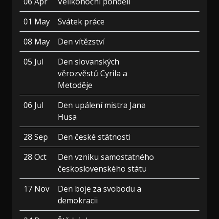
06 Apr
Velikonoční pondělí
01 May
Svátek práce
08 May
Den vítězství
05 Jul
Den slovanských
věrozvěstů Cyrila a
Metoděje
06 Jul
Den upálení mistra Jana
Husa
28 Sep
Den české státnosti
28 Oct
Den vzniku samostatného
československého státu
17 Nov
Den boje za svobodu a
demokracii