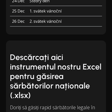
24 Dec
Štědrý den
25 Dec
1. svátek vánoční
26 Dec
2. svátek vánoční
Descărcați aici
instrumentul nostru Excel
pentru găsirea
sărbătorilor naționale
(.xlsx)
Doriți să găsiți rapid sărbătorile legale în