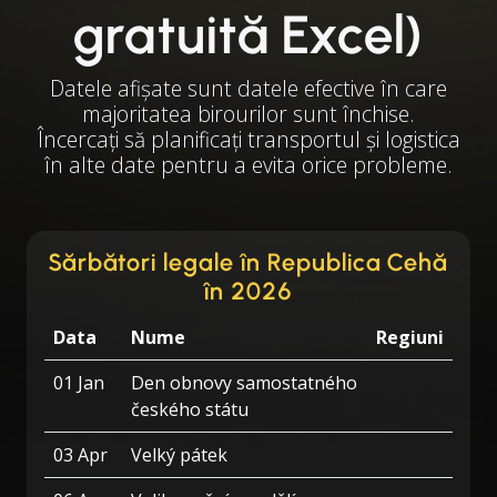
gratuită Excel)
Datele afișate sunt datele efective în care
majoritatea birourilor sunt închise.
Încercați să planificați transportul și logistica
în alte date pentru a evita orice probleme.
Sărbători legale în Republica Cehă
în 2026
Data
Nume
Regiuni
01 Jan
Den obnovy samostatného
českého státu
03 Apr
Velký pátek