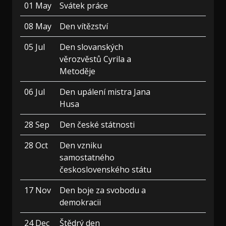
01 May
Svátek práce
08 May
Den vítězství
05 Jul
Den slovanských
věrozvěstů Cyrila a
Metoděje
06 Jul
Den upálení mistra Jana
Husa
28 Sep
Den české státnosti
28 Oct
Den vzniku
samostatného
československého státu
17 Nov
Den boje za svobodu a
demokracii
24 Dec
Štědrý den