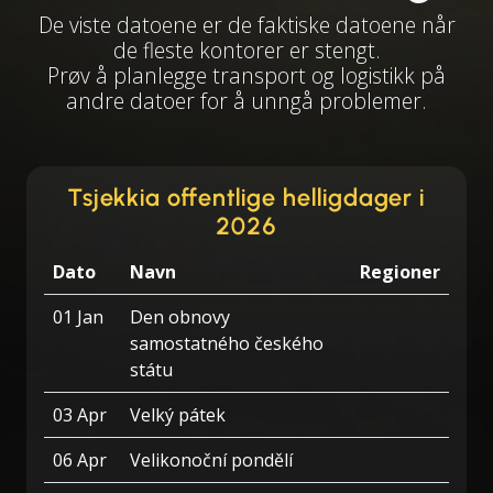
De viste datoene er de faktiske datoene når
de fleste kontorer er stengt.
Prøv å planlegge transport og logistikk på
andre datoer for å unngå problemer.
Tsjekkia offentlige helligdager i
2026
Dato
Navn
Regioner
01 Jan
Den obnovy
samostatného českého
státu
03 Apr
Velký pátek
06 Apr
Velikonoční pondělí