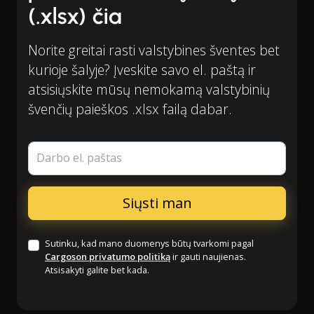
(.xlsx) čia
Norite greitai rasti valstybines šventes bet
kurioje šalyje? Įveskite savo el. paštą ir
atsisiųskite mūsų nemokamą valstybinių
švenčių paieškos .xlsx failą dabar.
Darbo el. paštas
Sutinku, kad mano duomenys būtų tvarkomi pagal
Cargoson privatumo politiką
ir gauti naujienas.
Atsisakyti galite bet kada.