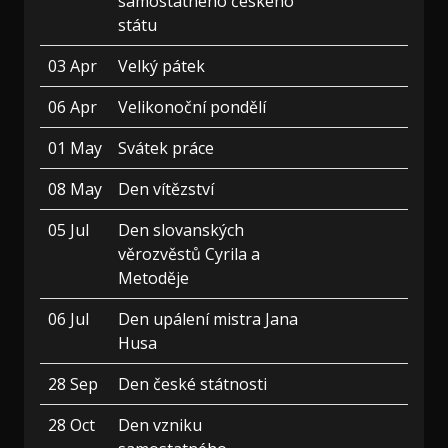
samostatného českého
státu
03 Apr
Velký pátek
06 Apr
Velikonoční pondělí
01 May
Svátek práce
08 May
Den vítězství
05 Jul
Den slovanských
věrozvěstů Cyrila a
Metoděje
06 Jul
Den upálení mistra Jana
Husa
28 Sep
Den české státnosti
28 Oct
Den vzniku