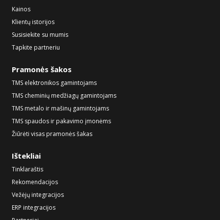
Kainos
Klientų istorijos
Susisiekite su mumis
Tapkite partneriu
Pramonės šakos
TMS elektronikos gamintojams
TMS cheminių medžiagų gamintojams
TMS metalo ir mašinų gamintojams
TMS spaudos ir pakavimo įmonėms
Žiūrėti visas pramonės šakas
Ištekliai
Tinklaraštis
Rekomendacijos
Vežėjų integracijos
ERP integracijos