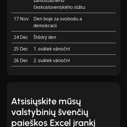
samostatného
československého státu
17 Nov
Den boje za svobodu a
demokracii
24 Dec
Štědrý den
25 Dec
1. svátek vánoční
26 Dec
2. svátek vánoční
Atsisiųskite mūsų
valstybinių švenčių
paieškos Excel įrankį