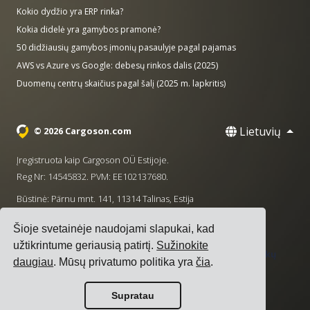
Kokio dydžio yra ERP rinka?
Kokia didelė yra gamybos pramonė?
50 didžiausių gamybos įmonių pasaulyje pagal pajamas
AWS vs Azure vs Google: debesų rinkos dalis (2025)
Duomenų centrų skaičius pagal šalį (2025 m. lapkritis)
Lietuvių
© 2026 Cargoson.com
Įregistruota kaip Cargoson OÜ Estijoje.
Reg Nr: 14545832. PVM: EE102137680.
Būstinė: Pärnu mnt. 141, 11314 Talinas, Estija
·
+372 5555 0028
hello@cargoson.com
Šioje svetainėje naudojami slapukai, kad
užtikrintume geriausią patirtį.
Sužinokite
Paslaugų teikimo sąlygos
|
Privatumo politika
|
Slapukų
daugiau
. Mūsų privatumo politika yra
čia
.
politika
Supratau