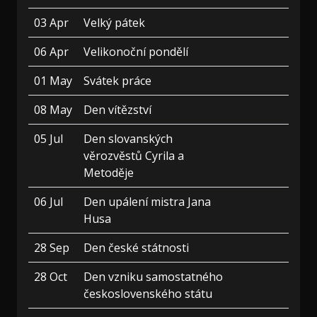
03 Apr
Velký pátek
06 Apr
Velikonoční pondělí
01 May
Svátek práce
08 May
Den vítězství
05 Jul
Den slovanských
věrozvěstů Cyrila a
Metoděje
06 Jul
Den upálení mistra Jana
Husa
28 Sep
Den české státnosti
28 Oct
Den vzniku samostatného
československého státu