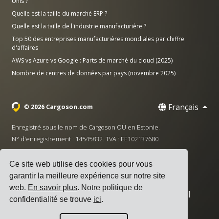
Unis ?
Quelle est la taille du marché ERP ?
Quelle est la taille de l'industrie manufacturière ?
Top 50 des entreprises manufacturières mondiales par chiffre
d'affaires
AWS vs Azure vs Google : Parts de marché du cloud (2025)
Nombre de centres de données par pays (novembre 2025)
Français
© 2026 Cargoson.com
Enregistré sous le nom de Cargoson OÜ en Estonie.
N° d'enregistrement : 14545832. TVA : EE102137680.
Siège social : Pärnu mnt. 141, 11314 Tallinn, Estonie
Ce site web utilise des cookies pour vous
·
+372 5555 0028
hello@cargoson.com
garantir la meilleure expérience sur notre site
web.
En savoir plus
. Notre politique de
Conditions d'utilisation
|
Politique de confidentialité
|
confidentialité se trouve
ici
.
Politique de cookies